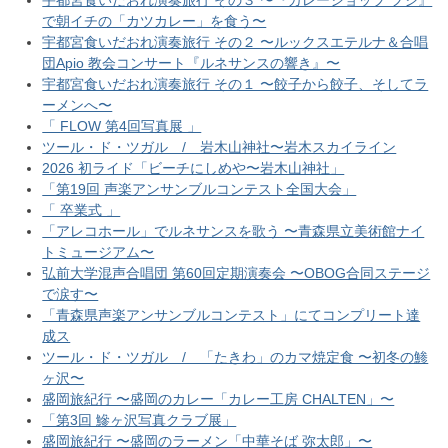
宇都宮食いだおれ演奏旅行 その３ 〜『カレーショップ フジ』
で朝イチの「カツカレー」を食う〜
宇都宮食いだおれ演奏旅行 その２ 〜ルックスエテルナ＆合唱
団Apio 教会コンサート『ルネサンスの響き』〜
宇都宮食いだおれ演奏旅行 その１ 〜餃子から餃子、そしてラ
ーメンへ〜
「 FLOW 第4回写真展 」
ツール・ド・ツガル / 岩木山神社〜岩木スカイライン
2026 初ライド「ビーチにしめや〜岩木山神社」
「第19回 声楽アンサンブルコンテスト全国大会」
「 卒業式 」
「アレコホール」でルネサンスを歌う 〜青森県立美術館ナイ
トミュージアム〜
弘前大学混声合唱団 第60回定期演奏会 〜OBOG合同ステージ
で涙す〜
「青森県声楽アンサンブルコンテスト」にてコンプリート達
成ス
ツール・ド・ツガル / 「たきわ」のカマ焼定食 〜初冬の鯵
ヶ沢〜
盛岡旅紀行 〜盛岡のカレー「カレー工房 CHALTEN」〜
「第3回 鰺ヶ沢写真クラブ展」
盛岡旅紀行 〜盛岡のラーメン「中華そば 弥太郎」〜