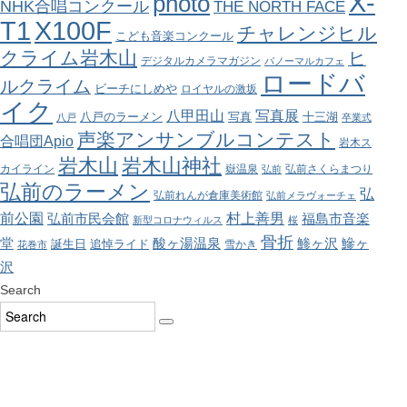
X-
photo
NHK合唱コンクール
THE NORTH FACE
T1
X100F
チャレンジヒル
こども音楽コンクール
クライム岩木山
ヒ
デジタルカメラマガジン
パノーマルカフェ
ロードバ
ルクライム
ビーチにしめや
ロイヤルの激坂
イク
八甲田山
写真展
八戸のラーメン
写真
十三湖
八戸
卒業式
声楽アンサンブルコンテスト
合唱団Apio
岩木ス
岩木山
岩木山神社
カイライン
嶽温泉
弘前さくらまつり
弘前
弘前のラーメン
弘
弘前れんが倉庫美術館
弘前メラヴォーチェ
前公園
村上善男
弘前市民会館
福島市音楽
新型コロナウィルス
桜
骨折
酸ヶ湯温泉
鯵ヶ沢
堂
鰺ヶ
誕生日
追悼ライド
雪かき
花巻市
沢
Search