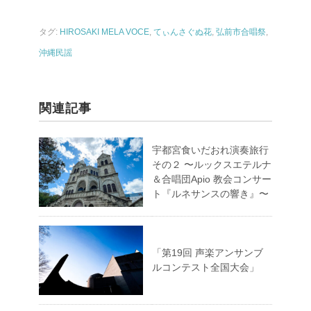
タグ:
HIROSAKI MELA VOCE
,
てぃんさぐぬ花
,
弘前市合唱祭
,
沖縄民謡
関連記事
宇都宮食いだおれ演奏旅行
その２ 〜ルックスエテルナ
＆合唱団Apio 教会コンサー
ト『ルネサンスの響き』〜
「第19回 声楽アンサンブ
ルコンテスト全国大会」