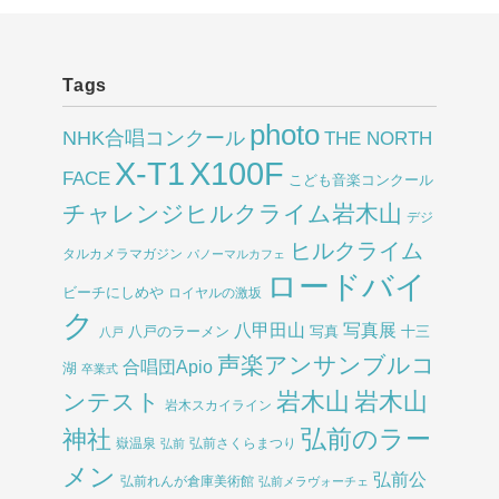
Tags
photo
NHK合唱コンクール
THE NORTH
X-T1
X100F
FACE
こども音楽コンクール
チャレンジヒルクライム岩木山
デジ
ヒルクライム
タルカメラマガジン
パノーマルカフェ
ロードバイ
ビーチにしめや
ロイヤルの激坂
ク
八甲田山
写真展
八戸のラーメン
写真
十三
八戸
声楽アンサンブルコ
合唱団Apio
湖
卒業式
岩木山
岩木山
ンテスト
岩木スカイライン
弘前のラー
神社
嶽温泉
弘前さくらまつり
弘前
メン
弘前公
弘前れんが倉庫美術館
弘前メラヴォーチェ