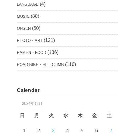
(4)
LANGUAGE
(80)
MUSIC
(50)
ONSEN
(121)
PHOTO・ART
(136)
RAMEN・FOOD
(116)
ROAD BIKE・HILL CLIMB
Calendar
2024年12月
日
月
火
水
木
金
土
1
2
3
4
5
6
7