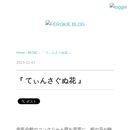
Home
›
MUSIC
›
『 てぃんさぐぬ花 』
2024-12-07
『 てぃんさぐぬ花 』
市民会館のコンクリート壁を背景に、桜の花が映