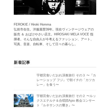
FEROKIE / Hiroki Homma
弘前市在住。洋服屋歴39年。現在ヴィンテージウェアの
販売 ＆ おばけやさい店主。HIROSAKI MELA VOCE 指
揮者。そんな自由人が今考えるファッション、アート、
写真、音楽、自転車、そして日々の暮らし。
新着記事
宇都宮食いだおれ演奏旅行 その３ 〜『カ
レーショップ フジ』で朝イチの「カツカ
レー」を食う〜
宇都宮食いだおれ演奏旅行 その２ 〜ルッ
クスエテルナ＆合唱団Apio 教会コンサー
ト『ルネサンスの響き』〜