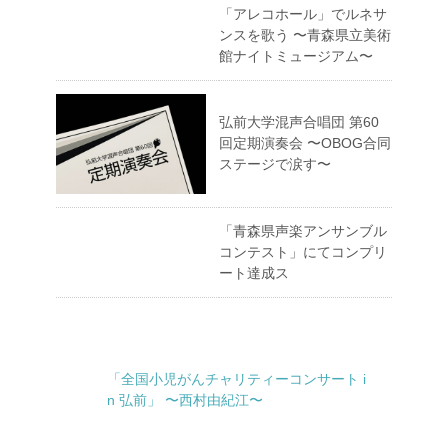
「アレコホール」でルネサ
ンスを歌う 〜青森県立美術
館ナイトミュージアム〜
弘前大学混声合唱団 第60
回定期演奏会 〜OBOG合同
ステージで涙す〜
「青森県声楽アンサンブル
コンテスト」にてコンプリ
ート達成ス
「全国小児がんチャリティーコンサート i
n 弘前」 〜西村由紀江〜