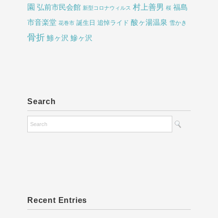
園
村上善男
弘前市民会館
福島
新型コロナウィルス
桜
酸ヶ湯温泉
市音楽堂
誕生日
追悼ライド
雪かき
花巻市
骨折
鯵ヶ沢
鰺ヶ沢
Search
Recent Entries