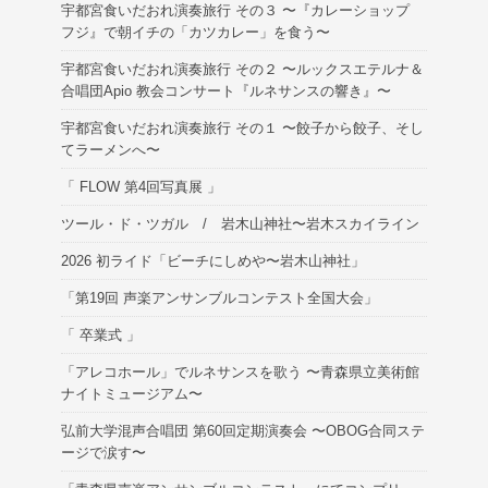
宇都宮食いだおれ演奏旅行 その３ 〜『カレーショップ
フジ』で朝イチの「カツカレー」を食う〜
宇都宮食いだおれ演奏旅行 その２ 〜ルックスエテルナ＆
合唱団Apio 教会コンサート『ルネサンスの響き』〜
宇都宮食いだおれ演奏旅行 その１ 〜餃子から餃子、そし
てラーメンへ〜
「 FLOW 第4回写真展 」
ツール・ド・ツガル / 岩木山神社〜岩木スカイライン
2026 初ライド「ビーチにしめや〜岩木山神社」
「第19回 声楽アンサンブルコンテスト全国大会」
「 卒業式 」
「アレコホール」でルネサンスを歌う 〜青森県立美術館
ナイトミュージアム〜
弘前大学混声合唱団 第60回定期演奏会 〜OBOG合同ステ
ージで涙す〜