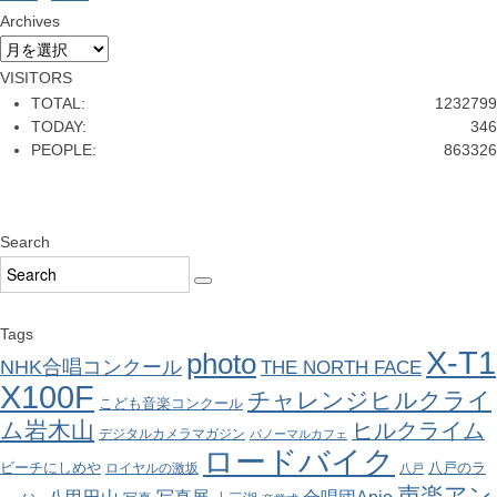
Archives
Archives
VISITORS
TOTAL:
1232799
TODAY:
346
PEOPLE:
863326
Search
Tags
X-T1
photo
NHK合唱コンクール
THE NORTH FACE
X100F
チャレンジヒルクライ
こども音楽コンクール
ム岩木山
ヒルクライム
デジタルカメラマガジン
パノーマルカフェ
ロードバイク
ビーチにしめや
八戸のラ
ロイヤルの激坂
八戸
声楽アン