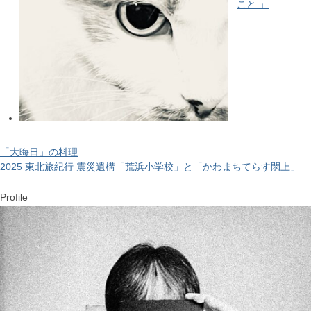
こと 」
「大晦日」の料理
2025 東北旅紀行 震災遺構「荒浜小学校」と「かわまちてらす閖上」
Profile