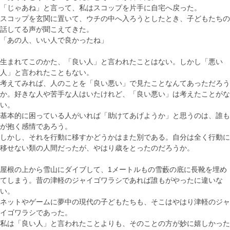
「じゃあね」と言って、私はスコップを片手に自宅へ戻った。
スコップを玄関に置いて、ウチの中へ入ろうとしたとき、子どもたちの
話してる声が聞こえてきた。
「あの人、いい人で良かったね」
生まれてこのかた、「良い人」と言われたことはない。しかし「悪い
人」と言われたこともない。
考えてみれば、人のことを「良い悪い」で見たことなんてあっただろう
か。好きな人や苦手な人はいたけれど、「良い悪い」は考えたことがな
い。
基本的に困っている人がいれば「助けてあげようか」と思うのは、誰も
が抱く感情であろう。
しかし、それを行動に移すかどうかはまた別である。自分は全く行動に
移せない類の人間だったが、やはり歳をとったのだろうか。
屋根の上から雪山にダイブして、1メートルもの雪藪の底に長靴を埋め
てしまう。昔の津軽のジャイゴワラシであれば誰もがやったに違いな
い。
ネットやゲームに夢中の現代の子どもたちも、そこはやはり津軽のジャ
イゴワラシであった。
私は「良い人」と言われたことよりも、そのことの方が妙に嬉しかった