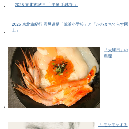
2025 東北旅紀行 「 平泉 毛越寺 」
2025 東北旅紀行 震災遺構「荒浜小学校」と「かわまちてらす閖
上」
「大晦日」の
料理
「 モヤモヤする