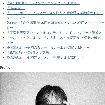
「第19回 声楽アンサンブルコンテスト全国大会」
「 卒業式 」
「アレコホール」でルネサンスを歌う 〜青森県立美術館ナイトミ
ュージアム〜
弘前大学混声合唱団 第60回定期演奏会 〜OBOG合同ステージで涙
す〜
「青森県声楽アンサンブルコンテスト」にてコンプリート達成ス
ツール・ド・ツガル / 「たきわ」のカマ焼定食 〜初冬の鯵ヶ
沢〜
盛岡旅紀行 〜盛岡のカレー「カレー工房 CHALTEN」〜
「第3回 鰺ヶ沢写真クラブ展」
盛岡旅紀行 〜盛岡のラーメン「中華そば 弥太郎」〜
Profile