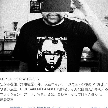
FEROKIE / Hiroki Homma
弘前市在住。洋服屋歴39年。現在ヴィンテージウェアの販売 ＆ おばけ
やさい店主。HIROSAKI MELA VOCE 指揮者。そんな自由人が今考える
ファッション、アート、写真、音楽、自転車、そして日々の暮らし。
新着記事