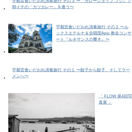
宇都宮食いだおれ演奏旅行 その３ 〜『カレーショップ フジ』で
朝イチの「カツカレー」を食う〜
宇都宮食いだおれ演奏旅行 その２ 〜ル
ックスエテルナ＆合唱団Apio 教会コンサ
ート『ルネサンスの響き』〜
宇都宮食いだおれ演奏旅行 その１ 〜餃子から餃子、そしてラー
メンへ〜
「 FLOW 第4回写
真展 」