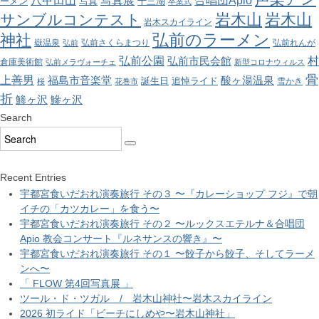
八甲田山
写真展
合唱団Apio
ーメン
写真
十三湖
卒業式
岩木山
岩木山
サンブルコンテスト
岩木スカイライン
弘前のラーメン
神社
嶽温泉
弘前さくらまつり
弘前れんが
弘前
弘前公園
村
弘前市民会館
倉庫美術館
弘前メラヴォーチェ
新型コロナウィルス
骨
上善男
酸ヶ湯温泉
福島市音楽堂
誕生日
追悼ライド
雪かき
桜
花巻市
折
鯵ヶ沢
鰺ヶ沢
Search
Recent Entries
宇都宮食いだおれ演奏旅行 その３ 〜『カレーショップ フジ』で朝
イチの「カツカレー」を食う〜
宇都宮食いだおれ演奏旅行 その２ 〜ルックスエテルナ＆合唱団
Apio 教会コンサート『ルネサンスの響き』〜
宇都宮食いだおれ演奏旅行 その１ 〜餃子から餃子、そしてラーメ
ンへ〜
「 FLOW 第4回写真展 」
ツール・ド・ツガル / 岩木山神社〜岩木スカイライン
2026 初ライド「ビーチにしめや〜岩木山神社」