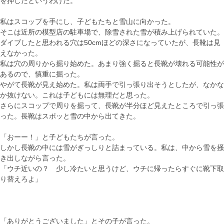
を押したというわけだ。
私はスコップを手にし、子どもたちと雪山に向かった。
そこは近所の模型店の駐車場で、除雪された雪が積み上げられていた。
ダイブしたと思われる穴は50cmほどの深さになっていたが、長靴は見
えなかった。
私は穴の周りから掘り始めた。あまり強く掘ると長靴が壊れる可能性が
あるので、慎重に掘った。
やがて長靴が見え始めた。私は両手で引っ張り出そうとしたが、なかな
か抜けない。これは子どもには無理だと思った。
さらにスコップで周りを掘って、長靴が半分ほど見えたところで引っ張
った。長靴はスポッと雪の中から出てきた。
「おーー！」と子どもたちが言った。
しかし長靴の中には雪がぎっしりと詰まっている。私は、中から雪を掻
き出しながら言った。
「ウチ近いの？ 少し冷たいと思うけど、ウチに帰ったらすぐに靴下取
り替えろよ」
「ありがとうございました」とその子が言った。