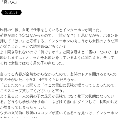
「良い人」
昨日の午後、自宅で仕事をしているとインターホンが鳴った。
荷物が届く予定はなかったので、（誰かな？）と思いながら、ボタンを
押して「はい」と応答する。インターホンの向こうから女性のような声
が聞こえた。何かの訪問販売だろうか？
よく聞き取れないので「何ですか？」と聞き返すと「雪の…なので…お
願いします…」と、何かをお願いをしているように聞こえる。そして、
それは女性ではなく男の子の声だった。
言ってる内容が全然わからなかったので、玄関のドアを開けると3人の
男の子がいた。小学3、4年生くらいだろうか。
「どしたの？」と聞くと「そこの雪山に長靴が埋まってしまったので、
このスコップ貸してください」と言う。
よく見ると一人の男の子の足元が長靴ではなく靴下の状態になってい
る。どうやら学校の帰り道に、ふざけて雪山にダイブして、長靴の片方
が埋まってしまったらしい。
ウチの玄関前に鉄製のスコップが置いてあるのを見つけ、インターホン