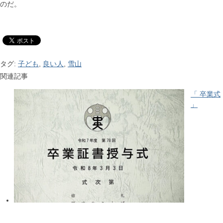
のだ。
タグ:
子ども
,
良い人
,
雪山
関連記事
「 卒業式
」