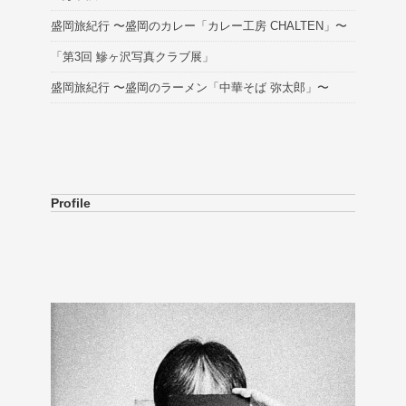
盛岡旅紀行 〜盛岡のカレー「カレー工房 CHALTEN」〜
「第3回 鰺ヶ沢写真クラブ展」
盛岡旅紀行 〜盛岡のラーメン「中華そば 弥太郎」〜
Profile