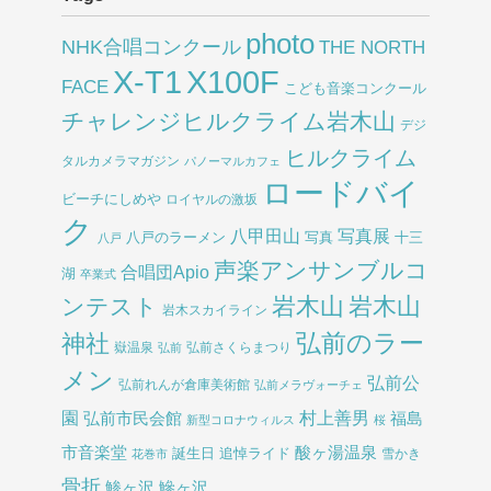
photo
NHK合唱コンクール
THE NORTH
X-T1
X100F
FACE
こども音楽コンクール
チャレンジヒルクライム岩木山
デジ
ヒルクライム
タルカメラマガジン
パノーマルカフェ
ロードバイ
ビーチにしめや
ロイヤルの激坂
ク
八甲田山
写真展
八戸のラーメン
写真
十三
八戸
声楽アンサンブルコ
合唱団Apio
湖
卒業式
岩木山
岩木山
ンテスト
岩木スカイライン
弘前のラー
神社
嶽温泉
弘前さくらまつり
弘前
メン
弘前公
弘前れんが倉庫美術館
弘前メラヴォーチェ
園
村上善男
弘前市民会館
福島
新型コロナウィルス
桜
酸ヶ湯温泉
市音楽堂
誕生日
追悼ライド
雪かき
花巻市
骨折
鯵ヶ沢
鰺ヶ沢