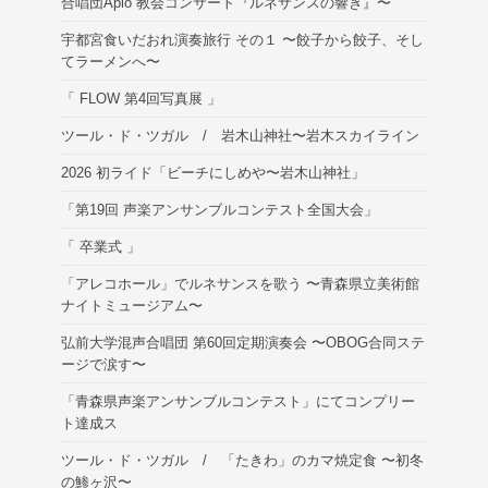
合唱団Apio 教会コンサート『ルネサンスの響き』〜
宇都宮食いだおれ演奏旅行 その１ 〜餃子から餃子、そし
てラーメンへ〜
「 FLOW 第4回写真展 」
ツール・ド・ツガル / 岩木山神社〜岩木スカイライン
2026 初ライド「ビーチにしめや〜岩木山神社」
「第19回 声楽アンサンブルコンテスト全国大会」
「 卒業式 」
「アレコホール」でルネサンスを歌う 〜青森県立美術館
ナイトミュージアム〜
弘前大学混声合唱団 第60回定期演奏会 〜OBOG合同ステ
ージで涙す〜
「青森県声楽アンサンブルコンテスト」にてコンプリー
ト達成ス
ツール・ド・ツガル / 「たきわ」のカマ焼定食 〜初冬
の鯵ヶ沢〜