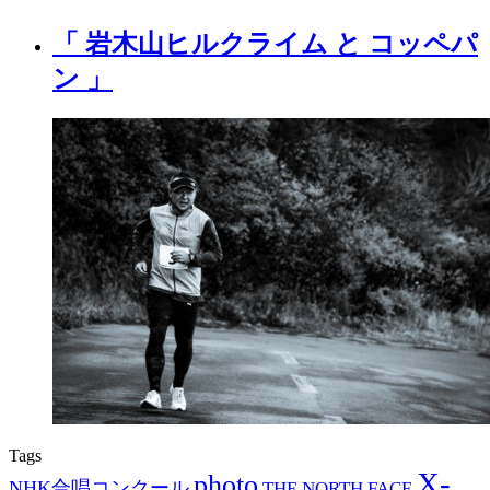
「 岩木山ヒルクライム と コッペパ
ン 」
Tags
X-
photo
NHK合唱コンクール
THE NORTH FACE