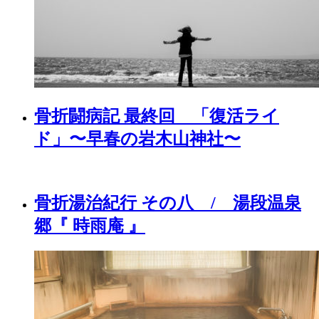
骨折闘病記 最終回 「復活ライ
ド」〜早春の岩木山神社〜
骨折湯治紀行 その八 / 湯段温泉
郷『 時雨庵 』