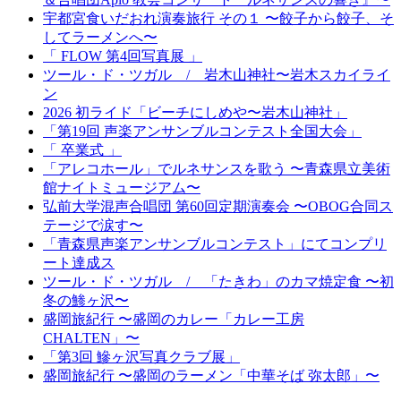
宇都宮食いだおれ演奏旅行 その１ 〜餃子から餃子、そ
してラーメンへ〜
「 FLOW 第4回写真展 」
ツール・ド・ツガル / 岩木山神社〜岩木スカイライ
ン
2026 初ライド「ビーチにしめや〜岩木山神社」
「第19回 声楽アンサンブルコンテスト全国大会」
「 卒業式 」
「アレコホール」でルネサンスを歌う 〜青森県立美術
館ナイトミュージアム〜
弘前大学混声合唱団 第60回定期演奏会 〜OBOG合同ス
テージで涙す〜
「青森県声楽アンサンブルコンテスト」にてコンプリ
ート達成ス
ツール・ド・ツガル / 「たきわ」のカマ焼定食 〜初
冬の鯵ヶ沢〜
盛岡旅紀行 〜盛岡のカレー「カレー工房
CHALTEN」〜
「第3回 鰺ヶ沢写真クラブ展」
盛岡旅紀行 〜盛岡のラーメン「中華そば 弥太郎」〜