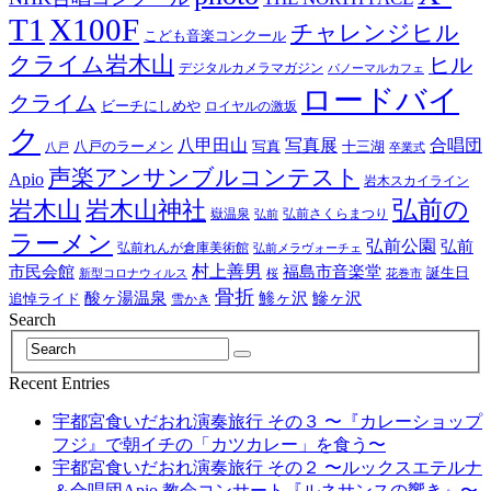
T1
X100F
チャレンジヒル
こども音楽コンクール
クライム岩木山
ヒル
デジタルカメラマガジン
パノーマルカフェ
ロードバイ
クライム
ビーチにしめや
ロイヤルの激坂
ク
八甲田山
写真展
合唱団
八戸のラーメン
写真
十三湖
八戸
卒業式
声楽アンサンブルコンテスト
Apio
岩木スカイライン
岩木山神社
弘前の
岩木山
嶽温泉
弘前さくらまつり
弘前
ラーメン
弘前公園
弘前
弘前れんが倉庫美術館
弘前メラヴォーチェ
村上善男
市民会館
福島市音楽堂
誕生日
新型コロナウィルス
桜
花巻市
骨折
酸ヶ湯温泉
鯵ヶ沢
鰺ヶ沢
追悼ライド
雪かき
Search
Recent Entries
宇都宮食いだおれ演奏旅行 その３ 〜『カレーショップ
フジ』で朝イチの「カツカレー」を食う〜
宇都宮食いだおれ演奏旅行 その２ 〜ルックスエテルナ
＆合唱団Apio 教会コンサート『ルネサンスの響き』〜