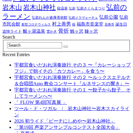
岩木山神社
弘前の
岩木山
嶽温泉
弘前さくらまつり
弘前
ラーメン
弘前公園
弘前
弘前れんが倉庫美術館
弘前メラヴォーチェ
村上善男
市民会館
福島市音楽堂
誕生日
新型コロナウィルス
桜
花巻市
骨折
酸ヶ湯温泉
鯵ヶ沢
鰺ヶ沢
追悼ライド
雪かき
Search
Recent Entries
宇都宮食いだおれ演奏旅行 その３ 〜『カレーショップ
フジ』で朝イチの「カツカレー」を食う〜
宇都宮食いだおれ演奏旅行 その２ 〜ルックスエテルナ
＆合唱団Apio 教会コンサート『ルネサンスの響き』〜
宇都宮食いだおれ演奏旅行 その１ 〜餃子から餃子、そ
してラーメンへ〜
「 FLOW 第4回写真展 」
ツール・ド・ツガル / 岩木山神社〜岩木スカイライ
ン
2026 初ライド「ビーチにしめや〜岩木山神社」
「第19回 声楽アンサンブルコンテスト全国大会」