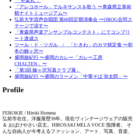
「 卒業式 」
「アレコホール」でルネサンスを歌う 〜青森県立美術
館ナイトミュージアム〜
弘前大学混声合唱団 第60回定期演奏会 〜OBOG合同ス
テージで涙す〜
「青森県声楽アンサンブルコンテスト」にてコンプリ
ート達成ス
ツール・ド・ツガル / 「たきわ」のカマ焼定食 〜初
冬の鯵ヶ沢〜
盛岡旅紀行 〜盛岡のカレー「カレー工房
CHALTEN」〜
「第3回 鰺ヶ沢写真クラブ展」
盛岡旅紀行 〜盛岡のラーメン「中華そば 弥太郎」〜
Profile
FEROKIE / Hiroki Homma
弘前市在住。洋服屋歴39年。現在ヴィンテージウェアの販売
＆ おばけやさい店主。HIROSAKI MELA VOCE 指揮者。 そ
んな自由人が今考えるファッション、アート、写真、音楽、