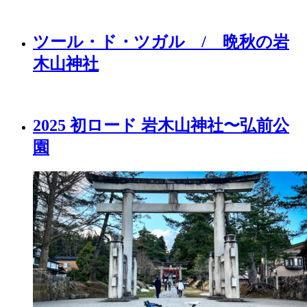
ツール・ド・ツガル / 晩秋の岩
木山神社
2025 初ロード 岩木山神社〜弘前公
園