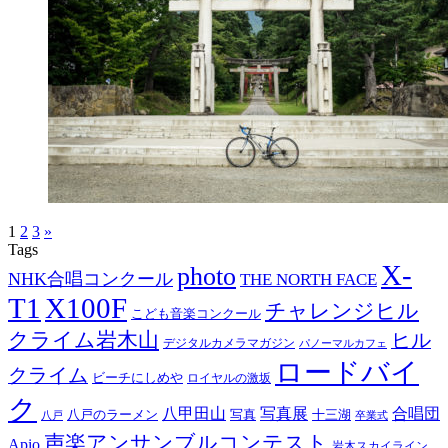
1
2
3
»
Tags
X-
photo
NHK合唱コンクール
THE NORTH FACE
T1
X100F
チャレンジヒル
こども音楽コンクール
クライム岩木山
ヒル
デジタルカメラマガジン
パノーマルカフェ
ロードバイ
クライム
ビーチにしめや
ロイヤルの激坂
ク
八甲田山
写真展
合唱団
八戸のラーメン
写真
十三湖
八戸
卒業式
声楽アンサンブルコンテスト
Apio
岩木スカイライン