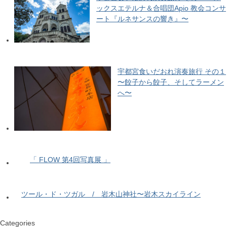
ックスエテルナ＆合唱団Apio 教会コンサ
ート『ルネサンスの響き』〜
宇都宮食いだおれ演奏旅行 その１
〜餃子から餃子、そしてラーメン
へ〜
「 FLOW 第4回写真展 」
ツール・ド・ツガル / 岩木山神社〜岩木スカイライン
Categories