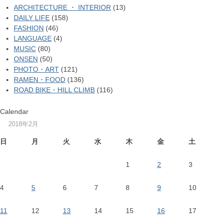
ARCHITECTURE ・ INTERIOR
(13)
DAILY LIFE
(158)
FASHION
(46)
LANGUAGE
(4)
MUSIC
(80)
ONSEN
(50)
PHOTO・ART
(121)
RAMEN・FOOD
(136)
ROAD BIKE・HILL CLIMB
(116)
Calendar
2018年2月
日
月
火
水
木
金
土
1
2
3
4
5
6
7
8
9
10
11
12
13
14
15
16
17