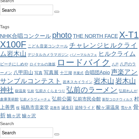
Search
Tags
X-T1
photo
NHK合唱コンクール
THE NORTH FACE
X100F
チャレンジヒルクライ
こども音楽コンクール
ム岩木山
ヒルクライム
デジタルカメラマガジン
パノーマルカフェ
ロードバイク
ビーチにしめや
八戸のラ
ロイヤルの激坂
八戸
声楽アン
八甲田山
写真展
合唱団Apio
ーメン
写真
十三湖
卒業式
岩木山
岩木山
サンブルコンテスト
岩木スカイライン
弘前のラーメン
神社
嶽温泉
弘前さくらまつり
弘前れんが
弘前
弘前公園
村
弘前市民会館
倉庫美術館
弘前メラヴォーチェ
新型コロナウィルス
骨
上善男
酸ヶ湯温泉
福島市音楽堂
誕生日
追悼ライド
雪かき
桜
花巻市
折
鯵ヶ沢
鰺ヶ沢
Search