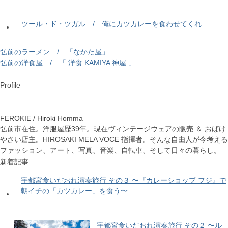
ツール・ド・ツガル / 俺にカツカレーを食わせてくれ
弘前のラーメン / 「なかた屋」
弘前の洋食屋 / 「 洋食 KAMIYA 神屋 」
Profile
FEROKIE / Hiroki Homma
弘前市在住。洋服屋歴39年。現在ヴィンテージウェアの販売 ＆ おばけ
やさい店主。HIROSAKI MELA VOCE 指揮者。そんな自由人が今考える
ファッション、アート、写真、音楽、自転車、そして日々の暮らし。
新着記事
宇都宮食いだおれ演奏旅行 その３ 〜『カレーショップ フジ』で
朝イチの「カツカレー」を食う〜
宇都宮食いだおれ演奏旅行 その２ 〜ル