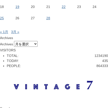
18
19
20
21
22
23
24
25
26
27
28
« 1月
3月 »
Archives
Archives
VISITORS
TOTAL:
1234190
TODAY:
435
PEOPLE:
864333