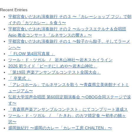
Recent Entries
宇都宮食いだおれ演奏旅行 その３ 〜『カレーショップ フジ』で朝
イチの「カツカレー」を食う〜
宇都宮食いだおれ演奏旅行 その２ 〜ルックスエテルナ＆合唱団
Apio 教会コンサート『ルネサンスの響き』〜
宇都宮食いだおれ演奏旅行 その１ 〜餃子から餃子、そしてラーメ
ンへ〜
「 FLOW 第4回写真展 」
ツール・ド・ツガル / 岩木山神社〜岩木スカイライン
2026 初ライド「ビーチにしめや〜岩木山神社」
「第19回 声楽アンサンブルコンテスト全国大会」
「 卒業式 」
「アレコホール」でルネサンスを歌う 〜青森県立美術館ナイトミ
ュージアム〜
弘前大学混声合唱団 第60回定期演奏会 〜OBOG合同ステージで涙
す〜
「青森県声楽アンサンブルコンテスト」にてコンプリート達成ス
ツール・ド・ツガル / 「たきわ」のカマ焼定食 〜初冬の鯵ヶ
沢〜
盛岡旅紀行 〜盛岡のカレー「カレー工房 CHALTEN」〜