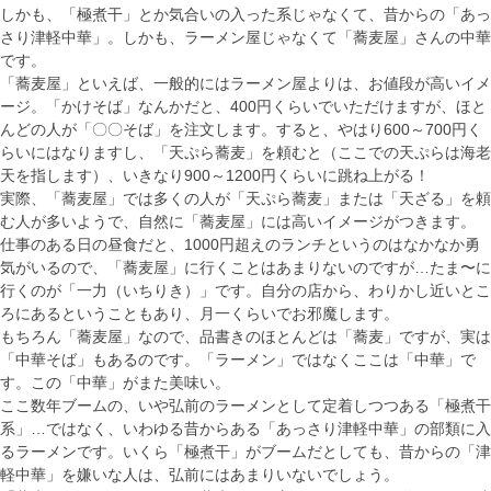
しかも、「極煮干」とか気合いの入った系じゃなくて、昔からの「あっ
さり津軽中華」。しかも、ラーメン屋じゃなくて「蕎麦屋」さんの中華
です。
「蕎麦屋」といえば、一般的にはラーメン屋よりは、お値段が高いイメ
ージ。「かけそば」なんかだと、400円くらいでいただけますが、ほと
んどの人が「〇〇そば」を注文します。すると、やはり600～700円く
らいにはなりますし、「天ぷら蕎麦」を頼むと（ここでの天ぷらは海老
天を指します）、いきなり900～1200円くらいに跳ね上がる！
実際、「蕎麦屋」では多くの人が「天ぷら蕎麦」または「天ざる」を頼
む人が多いようで、自然に「蕎麦屋」には高いイメージがつきます。
仕事のある日の昼食だと、1000円超えのランチというのはなかなか勇
気がいるので、「蕎麦屋」に行くことはあまりないのですが…たま〜に
行くのが「一力（いちりき）」です。自分の店から、わりかし近いとこ
ろにあるということもあり、月一くらいでお邪魔します。
もちろん「蕎麦屋」なので、品書きのほとんどは「蕎麦」ですが、実は
「中華そば」もあるのです。「ラーメン」ではなくここは「中華」で
す。この「中華」がまた美味い。
ここ数年ブームの、いや弘前のラーメンとして定着しつつある「極煮干
系」…ではなく、いわゆる昔からある「あっさり津軽中華」の部類に入
るラーメンです。いくら「極煮干」がブームだとしても、昔からの「津
軽中華」を嫌いな人は、弘前にはあまりいないでしょう。