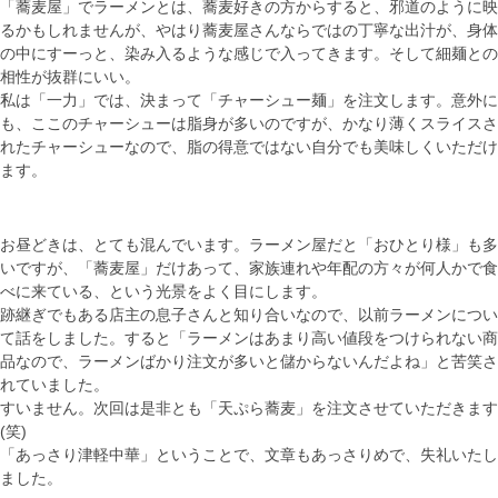
「蕎麦屋」でラーメンとは、蕎麦好きの方からすると、邪道のように映
るかもしれませんが、やはり蕎麦屋さんならではの丁寧な出汁が、身体
の中にすーっと、染み入るような感じで入ってきます。そして細麺との
相性が抜群にいい。
私は「一力」では、決まって「チャーシュー麺」を注文します。意外に
も、ここのチャーシューは脂身が多いのですが、かなり薄くスライスさ
れたチャーシューなので、脂の得意ではない自分でも美味しくいただけ
ます。
お昼どきは、とても混んでいます。ラーメン屋だと「おひとり様」も多
いですが、「蕎麦屋」だけあって、家族連れや年配の方々が何人かで食
べに来ている、という光景をよく目にします。
跡継ぎでもある店主の息子さんと知り合いなので、以前ラーメンについ
て話をしました。すると「ラーメンはあまり高い値段をつけられない商
品なので、ラーメンばかり注文が多いと儲からないんだよね」と苦笑さ
れていました。
すいません。次回は是非とも「天ぷら蕎麦」を注文させていただきます
(笑)
「あっさり津軽中華」ということで、文章もあっさりめで、失礼いたし
ました。