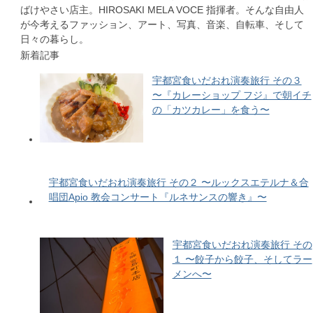
ばけやさい店主。HIROSAKI MELA VOCE 指揮者。そんな自由人
が今考えるファッション、アート、写真、音楽、自転車、そして
日々の暮らし。
新着記事
宇都宮食いだおれ演奏旅行 その３
〜『カレーショップ フジ』で朝イチ
の「カツカレー」を食う〜
宇都宮食いだおれ演奏旅行 その２ 〜ルックスエテルナ＆合
唱団Apio 教会コンサート『ルネサンスの響き』〜
宇都宮食いだおれ演奏旅行 その
１ 〜餃子から餃子、そしてラー
メンへ〜