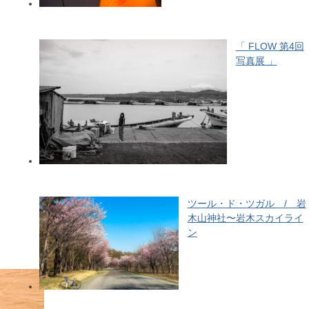
「 FLOW 第4回
写真展 」
ツール・ド・ツガル / 岩
木山神社〜岩木スカイライ
ン