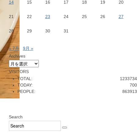
14
15
16
17
18
19
20
21
22
23
24
25
26
27
28
29
30
31
« 7月
9月 »
Archives
Archives
VISITORS
TOTAL:
1233734
TODAY:
700
PEOPLE:
863913
Search