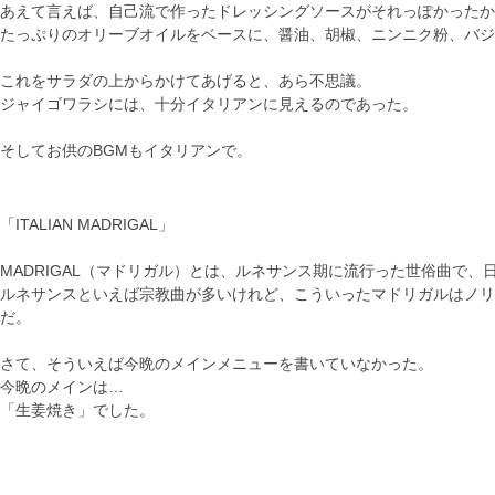
あえて言えば、自己流で作ったドレッシングソースがそれっぽかったか
たっぷりのオリーブオイルをベースに、醤油、胡椒、ニンニク粉、バジ
これをサラダの上からかけてあげると、あら不思議。
ジャイゴワラシには、十分イタリアンに見えるのであった。
そしてお供のBGMもイタリアンで。
「ITALIAN MADRIGAL」
MADRIGAL（マドリガル）とは、ルネサンス期に流行った世俗曲で
ルネサンスといえば宗教曲が多いけれど、こういったマドリガルはノリ
だ。
さて、そういえば今晩のメインメニューを書いていなかった。
今晩のメインは…
「生姜焼き」でした。