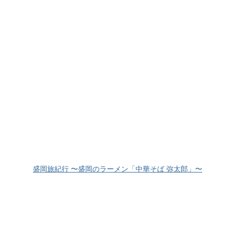
盛岡旅紀行 〜盛岡のラーメン「中華そば 弥太郎」〜