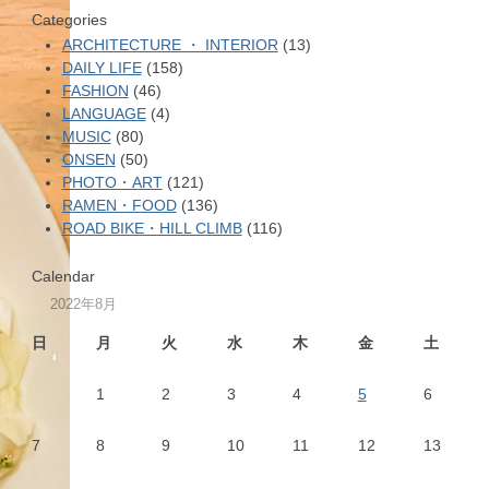
Categories
ARCHITECTURE ・ INTERIOR
(13)
DAILY LIFE
(158)
FASHION
(46)
LANGUAGE
(4)
MUSIC
(80)
ONSEN
(50)
PHOTO・ART
(121)
RAMEN・FOOD
(136)
ROAD BIKE・HILL CLIMB
(116)
Calendar
2022年8月
日
月
火
水
木
金
土
1
2
3
4
5
6
7
8
9
10
11
12
13