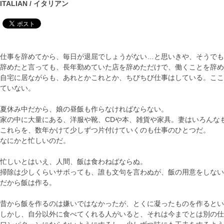
ITALIAN / イタリアン
仕事を辞めてから、毎日が退屈でしょうがない…と思いきや、そうでも
辞めたと言っても、長年勤めていた店を辞めただけで、働くことを辞め
自宅に居ながらも、あれとかこれとか、ちびちび仕事はしている。ここ
ていない。
夏休み中だから、娘の昼飯も作らなければならない。
家の中に大量にある、洋服や靴、CDや本、雑貨や家具。妻はいろんな
これらを、数年かけて少しずつ片付けていくのも仕事のひとつだ。
なにかと忙しいのだ。
忙しいとはいえ、人間、飯は食わねばならぬ。
掃除は少しくらいサボっても、誰も文句を言わぬが、飯の用意をしない
だから飯は作る。
昔から飯を作るのは嫌いではなかったが、とくに凝ったものを作るとい
しかし、自分以外に食べてくれる人がいると、それは今までとは別の仕