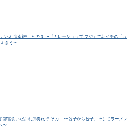
だおれ演奏旅行 その３ 〜『カレーショップ フジ』で朝イチの「カ
」を食う〜
宇都宮食いだおれ演奏旅行 その１ 〜餃子から餃子、そしてラーメン
へ〜