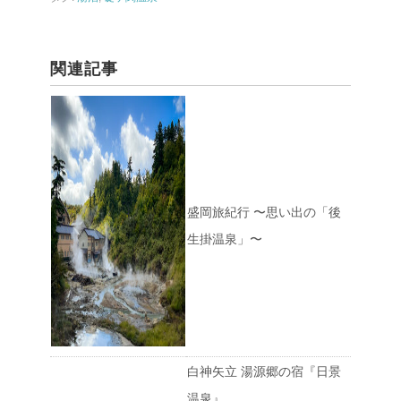
関連記事
盛岡旅紀行 〜思い出の「後
生掛温泉」〜
白神矢立 湯源郷の宿『日景
温泉』