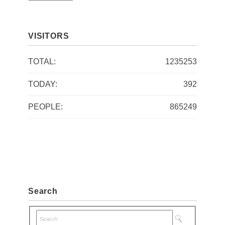
r
c
VISITORS
h
i
TOTAL:
1235253
v
TODAY:
392
e
s
PEOPLE:
865249
Search