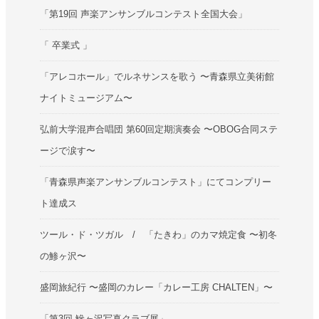
「第19回 声楽アンサンブルコンテスト全国大会」
「 卒業式 」
「アレコホール」でルネサンスを歌う 〜青森県立美術館
ナイトミュージアム〜
弘前大学混声合唱団 第60回定期演奏会 〜OBOG合同ステ
ージで涙す〜
「青森県声楽アンサンブルコンテスト」にてコンプリー
ト達成ス
ツール・ド・ツガル / 「たきわ」のカマ焼定食 〜初冬
の鯵ヶ沢〜
盛岡旅紀行 〜盛岡のカレー「カレー工房 CHALTEN」〜
「第3回 鰺ヶ沢写真クラブ展」