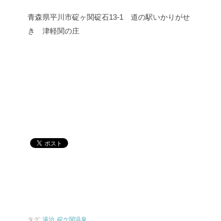
青森県平川市碇ヶ関碇石13-1 道の駅いかりがせ
き 津軽関の庄
タグ:
湯治
,
碇ケ関温泉