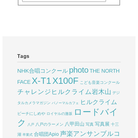
Tags
photo
NHK合唱コンクール
THE NORTH
X-T1
X100F
FACE
こども音楽コンクール
チャレンジヒルクライム岩木山
デジ
ヒルクライム
タルカメラマガジン
パノーマルカフェ
ロードバイ
ビーチにしめや
ロイヤルの激坂
ク
八甲田山
写真展
八戸のラーメン
写真
十三
八戸
声楽アンサンブルコ
合唱団Apio
湖
卒業式