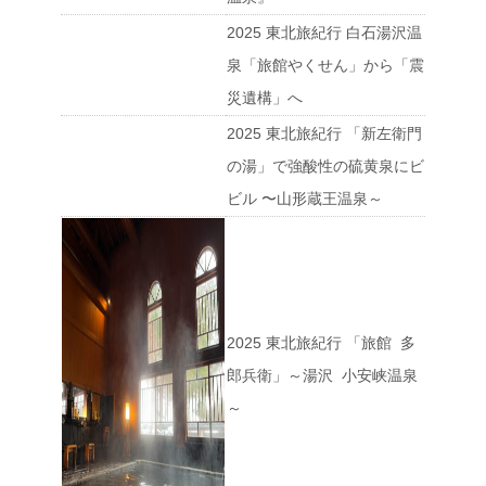
2025 東北旅紀行 白石湯沢温
泉「旅館やくせん」から「震
災遺構」へ
2025 東北旅紀行 「新左衛門
の湯」で強酸性の硫黄泉にビ
ビル 〜山形蔵王温泉～
2025 東北旅紀行 「旅館 多
郎兵衛」～湯沢 小安峡温泉
～