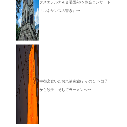
クスエテルナ＆合唱団Apio 教会コンサート
『ルネサンスの響き』〜
宇都宮食いだおれ演奏旅行 その１ 〜餃子
から餃子、そしてラーメンへ〜