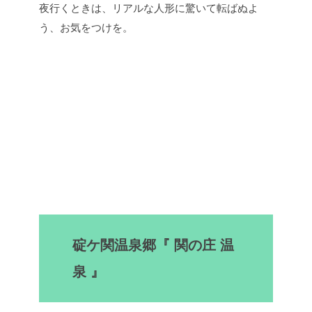
夜行くときは、リアルな人形に驚いて転ばぬよ
う、お気をつけを。
碇ケ関温泉郷『 関の庄 温
泉 』