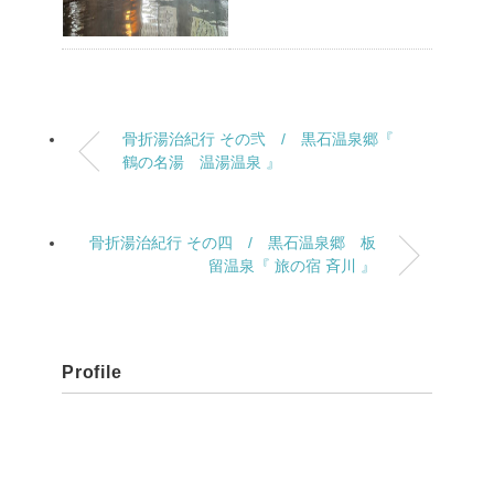
骨折湯治紀行 その弐 / 黒石温泉郷『
鶴の名湯 温湯温泉 』
骨折湯治紀行 その四 / 黒石温泉郷 板
留温泉『 旅の宿 斉川 』
Profile