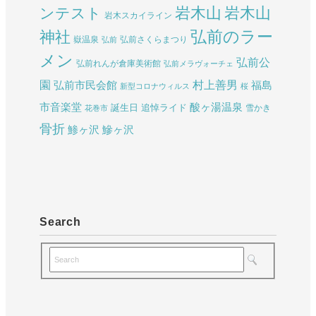
岩木山
岩木山
ンテスト
岩木スカイライン
弘前のラー
神社
嶽温泉
弘前さくらまつり
弘前
メン
弘前公
弘前れんが倉庫美術館
弘前メラヴォーチェ
園
村上善男
弘前市民会館
福島
新型コロナウィルス
桜
酸ヶ湯温泉
市音楽堂
誕生日
追悼ライド
雪かき
花巻市
骨折
鯵ヶ沢
鰺ヶ沢
Search