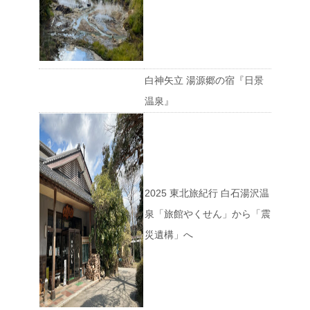
白神矢立 湯源郷の宿『日景
温泉』
2025 東北旅紀行 白石湯沢温
泉「旅館やくせん」から「震
災遺構」へ