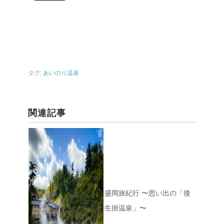
タグ:
あいのり温泉
関連記事
盛岡旅紀行 〜思い出の「後
生掛温泉」〜