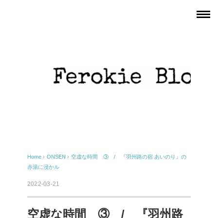
Home
›
ONSEN
›
空虚な時間 ③ / 『羽州路の宿 あいのり』の
赤湯に浸かル
2022-03-21
空虚な時間 ③ / 『羽州路