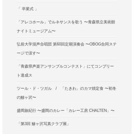
「 卒業式 」
「アレコホール」でルネサンスを歌う 〜青森県立美術館
ナイトミュージアム〜
弘前大学混声合唱団 第60回定期演奏会 〜OBOG合同ステ
ージで涙す〜
「青森県声楽アンサンブルコンテスト」にてコンプリー
ト達成ス
ツール・ド・ツガル / 「たきわ」のカマ焼定食 〜初冬
の鯵ヶ沢〜
盛岡旅紀行 〜盛岡のカレー「カレー工房 CHALTEN」〜
「第3回 鰺ヶ沢写真クラブ展」