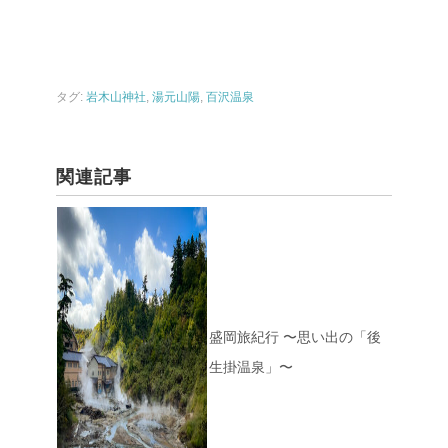
タグ:
岩木山神社
,
湯元山陽
,
百沢温泉
関連記事
盛岡旅紀行 〜思い出の「後
生掛温泉」〜