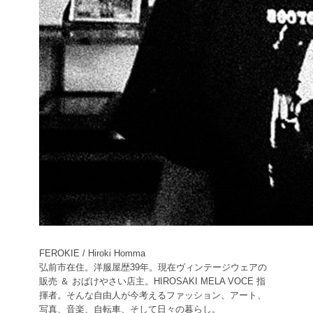
FEROKIE / Hiroki Homma
弘前市在住。洋服屋歴39年。現在ヴィンテージウェアの
販売 ＆ おばけやさい店主。HIROSAKI MELA VOCE 指
揮者。そんな自由人が今考えるファッション、アート、
写真、音楽、自転車、そして日々の暮らし。