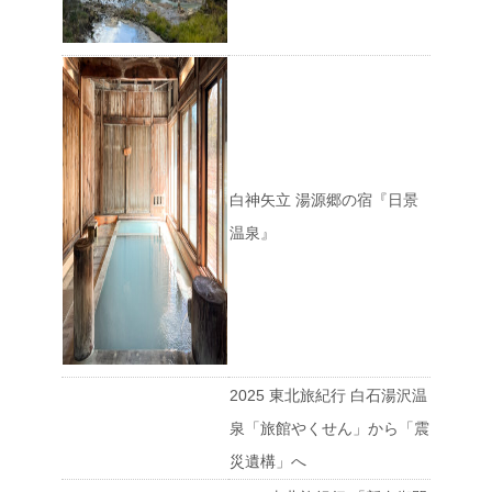
白神矢立 湯源郷の宿『日景
温泉』
2025 東北旅紀行 白石湯沢温
泉「旅館やくせん」から「震
災遺構」へ