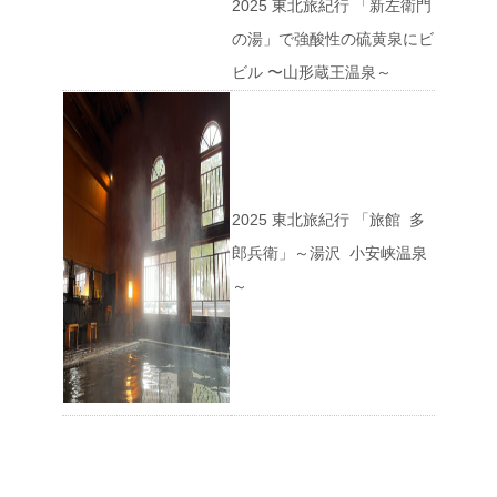
2025 東北旅紀行 「新左衛門
の湯」で強酸性の硫黄泉にビ
ビル 〜山形蔵王温泉～
2025 東北旅紀行 「旅館 多
郎兵衛」～湯沢 小安峡温泉
～