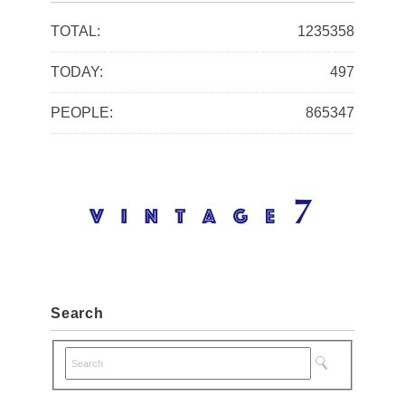
i
TOTAL:
1235358
v
TODAY:
497
e
s
PEOPLE:
865347
Search