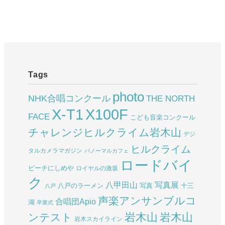
Tags
photo
NHK合唱コンクール
THE NORTH
X-T1
X100F
FACE
こども音楽コンクール
チャレンジヒルクライム岩木山
デジ
ヒルクライム
タルカメラマガジン
パノーマルカフェ
ロードバイ
ビーチにしめや
ロイヤルの激坂
ク
八甲田山
写真展
八戸のラーメン
写真
十三
八戸
声楽アンサンブルコ
合唱団Apio
湖
卒業式
岩木山
岩木山
ンテスト
岩木スカイライン