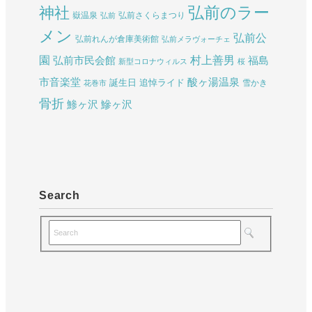
弘前のラー
神社
嶽温泉
弘前さくらまつり
弘前
メン
弘前公
弘前れんが倉庫美術館
弘前メラヴォーチェ
園
村上善男
弘前市民会館
福島
新型コロナウィルス
桜
酸ヶ湯温泉
市音楽堂
誕生日
追悼ライド
雪かき
花巻市
骨折
鯵ヶ沢
鰺ヶ沢
Search