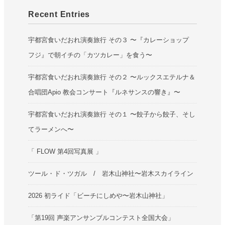
Recent Entries
宇都宮食いだおれ演奏旅行 その３ 〜『カレーショップ
フジ』で朝イチの「カツカレー」を食う〜
宇都宮食いだおれ演奏旅行 その２ 〜ルックスエテルナ＆
合唱団Apio 教会コンサート『ルネサンスの響き』〜
宇都宮食いだおれ演奏旅行 その１ 〜餃子から餃子、そし
てラーメンへ〜
「 FLOW 第4回写真展 」
ツール・ド・ツガル / 岩木山神社〜岩木スカイライン
2026 初ライド「ビーチにしめや〜岩木山神社」
「第19回 声楽アンサンブルコンテスト全国大会」