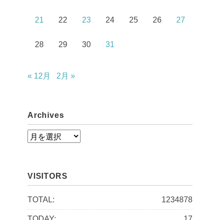
21
22
23
24
25
26
27
28
29
30
31
« 12月
2月 »
Archives
A
r
c
VISITORS
h
i
TOTAL:
1234878
v
TODAY:
17