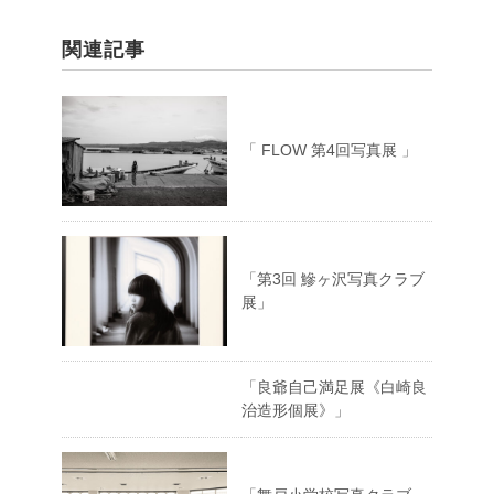
関連記事
「 FLOW 第4回写真展 」
「第3回 鰺ヶ沢写真クラブ
展」
「良爺自己満足展《白崎良
治造形個展》」