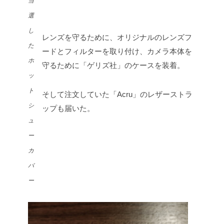
当
選
し
レンズを守るために、オリジナルのレンズフ
た
ードとフィルターを取り付け、カメラ本体を
ホ
守るために「ゲリズ社」のケースを装着。
ッ
ト
そして注文していた「Acru」のレザーストラ
シ
ップも届いた。
ュ
ー
カ
バ
ー