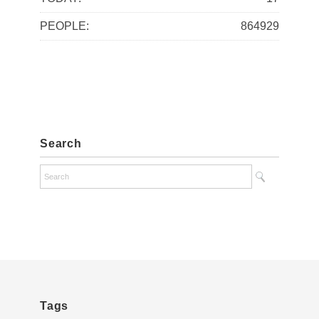
e
PEOPLE:
864929
s
Search
Tags