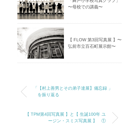
「舞戸小学校写真クラブ」
〜母校での講義〜
【 FLOW 第3回写真展 】〜
弘前市立百石町展示館〜
「【村上善男とその弟子達展】備忘録 」
を振り返る
【 TPM第4回写真展 】と【 生誕100年 ユ
ージン・スミス写真展 】 ①