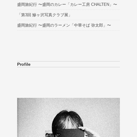
盛岡旅紀行 〜盛岡のカレー「カレー工房 CHALTEN」〜
「第3回 鰺ヶ沢写真クラブ展」
盛岡旅紀行 〜盛岡のラーメン「中華そば 弥太郎」〜
Profile