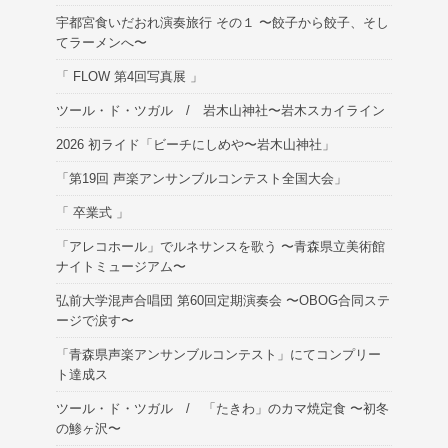
宇都宮食いだおれ演奏旅行 その１ 〜餃子から餃子、そし
てラーメンへ〜
「 FLOW 第4回写真展 」
ツール・ド・ツガル / 岩木山神社〜岩木スカイライン
2026 初ライド「ビーチにしめや〜岩木山神社」
「第19回 声楽アンサンブルコンテスト全国大会」
「 卒業式 」
「アレコホール」でルネサンスを歌う 〜青森県立美術館
ナイトミュージアム〜
弘前大学混声合唱団 第60回定期演奏会 〜OBOG合同ステ
ージで涙す〜
「青森県声楽アンサンブルコンテスト」にてコンプリー
ト達成ス
ツール・ド・ツガル / 「たきわ」のカマ焼定食 〜初冬
の鯵ヶ沢〜