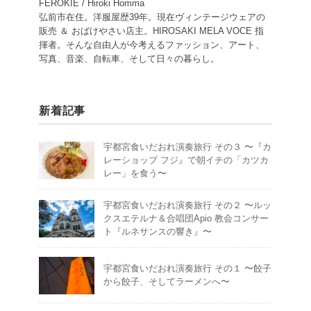
FEROKIE / Hiroki Homma
弘前市在住。洋服屋歴39年。現在ヴィンテージウェアの
販売 ＆ おばけやさい店主。HIROSAKI MELA VOCE 指
揮者。そんな自由人が今考えるファッション、アート、
写真、音楽、自転車、そして日々の暮らし。
新着記事
宇都宮食いだおれ演奏旅行 その３ 〜『カ
レーショップ フジ』で朝イチの「カツカ
レー」を食う〜
宇都宮食いだおれ演奏旅行 その２ 〜ルッ
クスエテルナ＆合唱団Apio 教会コンサー
ト『ルネサンスの響き』〜
宇都宮食いだおれ演奏旅行 その１ 〜餃子
から餃子、そしてラーメンへ〜