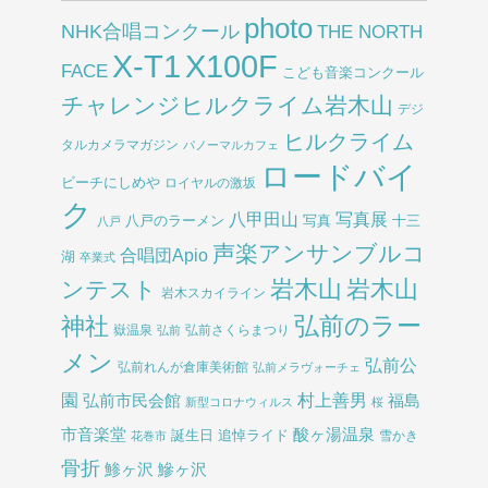
photo
NHK合唱コンクール
THE NORTH
X-T1
X100F
FACE
こども音楽コンクール
チャレンジヒルクライム岩木山
デジ
ヒルクライム
タルカメラマガジン
パノーマルカフェ
ロードバイ
ビーチにしめや
ロイヤルの激坂
ク
八甲田山
写真展
八戸のラーメン
写真
十三
八戸
声楽アンサンブルコ
合唱団Apio
湖
卒業式
岩木山
岩木山
ンテスト
岩木スカイライン
弘前のラー
神社
嶽温泉
弘前さくらまつり
弘前
メン
弘前公
弘前れんが倉庫美術館
弘前メラヴォーチェ
園
村上善男
弘前市民会館
福島
新型コロナウィルス
桜
酸ヶ湯温泉
市音楽堂
誕生日
追悼ライド
雪かき
花巻市
骨折
鯵ヶ沢
鰺ヶ沢