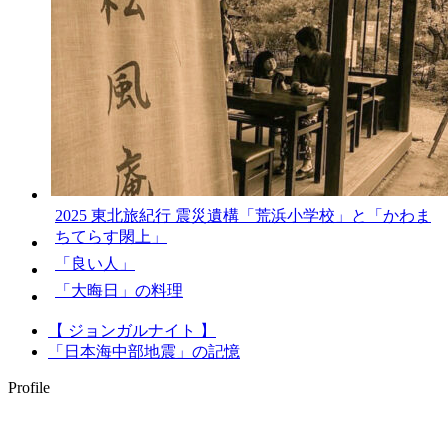
2025 東北旅紀行 震災遺構「荒浜小学校」と「かわま
ちてらす閖上」
「良い人」
「大晦日」の料理
【 ジョンガルナイト 】
「日本海中部地震」の記憶
Profile