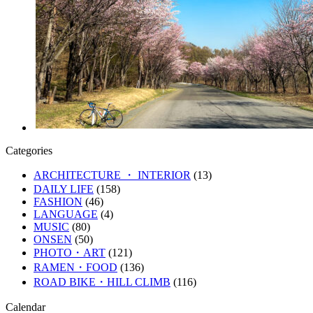
Categories
ARCHITECTURE ・ INTERIOR
(13)
DAILY LIFE
(158)
FASHION
(46)
LANGUAGE
(4)
MUSIC
(80)
ONSEN
(50)
PHOTO・ART
(121)
RAMEN・FOOD
(136)
ROAD BIKE・HILL CLIMB
(116)
Calendar