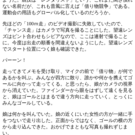
ない名前だが、これも昔風に言えば「借り物競争」である。
運動会の用語もグローバル化しているのだろうか。
先ほどの「100ｍ走」のビデオ撮影に失敗していたので、
「チャンス走」はカメラで写真を撮ることにした。望遠レン
ズはピント合わせもシビアなので、ここは連射で撮ること
に。今度は出走の順番を間違えないようにした。望遠レンズ
でスタート位置につく娘も確認できた。
パーーン！
走ってきてメモを受け取り、マイクの前で「借り物」が何で
あるかを叫ぶ。みんなが四方に散り、誰かや何かを携えてゴ
ールに向かって走ってくる。と思ったら、娘がカメラの視界
から消えていた。ファインダーから眼をはずして遠くを見る
と、娘はゴールとはまるで違う方向に走っていく。とっくに
みんなゴールしている。
娘は何かを叫んでいた。娘の近くにいた女性の方が一緒に手
をつないで走り出した。正面からではなく、ゴールの横の方
から走り込んできた。おかげでまともな写真も撮れずじま
い。