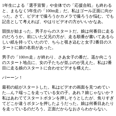
1年生による「選手宣誓」や全体での「応援合戦」も終わる
と、まもなく5年生の「100m走」だ。私はゴール正面に向か
った。さて、ビデオで撮ろうかカメラで撮ろうか悩む。でも
記念として考えれば、やはりビデオの方がいいかなあ。
競技が始まった。男子からのスタートだ。娘は何番目に走る
のだろうか。前にいた父兄の方が、走る順番が書いてあるら
しい紙を持っていたので、ちらと覗き込むと女子2番目のス
タートに娘の名前があった。
男子の「100ｍ走」が終わり、さあ女子の番だ。遥か向こう
のスタート地点に、女の子たちが並ぶのが見えた。私は2番
目に走る娘のスタートに合わせビデオを構えた。
パーーン！
最初の組がスタートした。私はビデオの画面を見つめてい
た…ん？端っこを走っている女の子。あれ？娘じゃないか？
私はあわててスタートボタンを押しそうとしたが、焦りすぎ
てどこか違うボタンを押したようだった。娘は何番目あたり
を走っているのだろう。正面だからなおさらわからない。