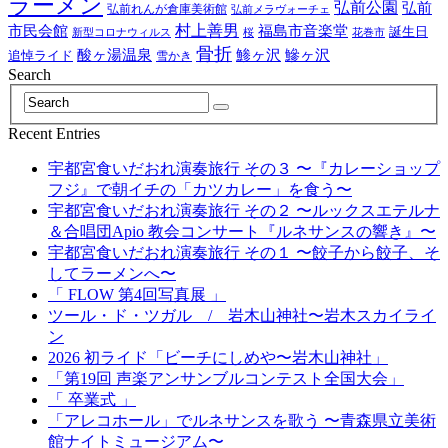
ラーメン
弘前公園
弘前
弘前れんが倉庫美術館
弘前メラヴォーチェ
村上善男
市民会館
福島市音楽堂
誕生日
新型コロナウィルス
桜
花巻市
骨折
酸ヶ湯温泉
鯵ヶ沢
鰺ヶ沢
追悼ライド
雪かき
Search
Recent Entries
宇都宮食いだおれ演奏旅行 その３ 〜『カレーショップ
フジ』で朝イチの「カツカレー」を食う〜
宇都宮食いだおれ演奏旅行 その２ 〜ルックスエテルナ
＆合唱団Apio 教会コンサート『ルネサンスの響き』〜
宇都宮食いだおれ演奏旅行 その１ 〜餃子から餃子、そ
してラーメンへ〜
「 FLOW 第4回写真展 」
ツール・ド・ツガル / 岩木山神社〜岩木スカイライ
ン
2026 初ライド「ビーチにしめや〜岩木山神社」
「第19回 声楽アンサンブルコンテスト全国大会」
「 卒業式 」
「アレコホール」でルネサンスを歌う 〜青森県立美術
館ナイトミュージアム〜