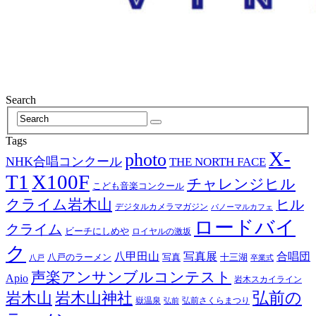
Search
Tags
X-
photo
NHK合唱コンクール
THE NORTH FACE
T1
X100F
チャレンジヒル
こども音楽コンクール
クライム岩木山
ヒル
デジタルカメラマガジン
パノーマルカフェ
ロードバイ
クライム
ビーチにしめや
ロイヤルの激坂
ク
八甲田山
写真展
合唱団
八戸のラーメン
写真
十三湖
八戸
卒業式
声楽アンサンブルコンテスト
Apio
岩木スカイライン
岩木山神社
弘前の
岩木山
嶽温泉
弘前さくらまつり
弘前