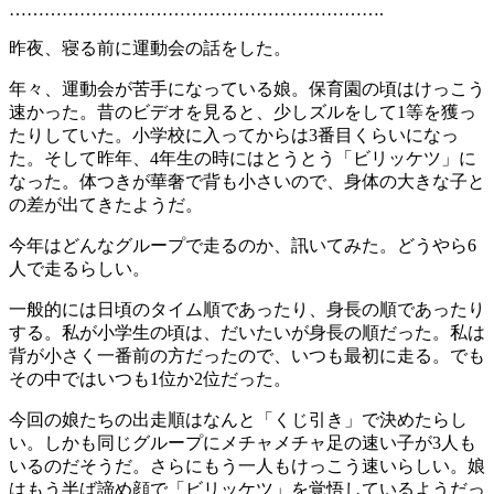
……………………………………………………….
昨夜、寝る前に運動会の話をした。
年々、運動会が苦手になっている娘。保育園の頃はけっこう
速かった。昔のビデオを見ると、少しズルをして1等を獲っ
たりしていた。小学校に入ってからは3番目くらいになっ
た。そして昨年、4年生の時にはとうとう「ビリッケツ」に
なった。体つきが華奢で背も小さいので、身体の大きな子と
の差が出てきたようだ。
今年はどんなグループで走るのか、訊いてみた。どうやら6
人で走るらしい。
一般的には日頃のタイム順であったり、身長の順であったり
する。私が小学生の頃は、だいたいが身長の順だった。私は
背が小さく一番前の方だったので、いつも最初に走る。でも
その中ではいつも1位か2位だった。
今回の娘たちの出走順はなんと「くじ引き」で決めたらし
い。しかも同じグループにメチャメチャ足の速い子が3人も
いるのだそうだ。さらにもう一人もけっこう速いらしい。娘
はもう半ば諦め顔で「ビリッケツ」を覚悟しているようだっ