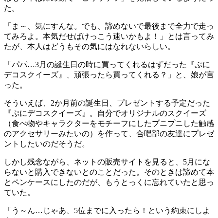
た。
「ま～、気にすんな。でも、諦めないで最後まで全力で走っ
てみろよ。本気だせばけっこう速いかもよ！」とは言ってみ
たが、本人はどうもその気にはなれないらしい。
「パパ…3月の誕生日の時に買ってくれるはずだった『ぷに
デコスクイーズ』、頑張ったら買ってくれる？」と、娘が言
った。
そういえば、2か月前の誕生日、プレゼントする予定だった
『ぷにデコスクイーズ』。自分でオリジナルのスクイーズ
（食べ物やキャラクターをモチーフにしたプニプニした触感
のアクセサリーみたいの）を作って、合唱部の友達にプレゼ
ントしたいのだそうだ。
しかし残念ながら、ネットの販売サイトを見ると、5月にな
らないと購入できないとのことだった。そのときは諦めて本
とペンケースにしたのだが、もうとっくに忘れていたと思っ
ていた。
「う～ん…じゃあ、5位までに入ったら！という約束にしよ