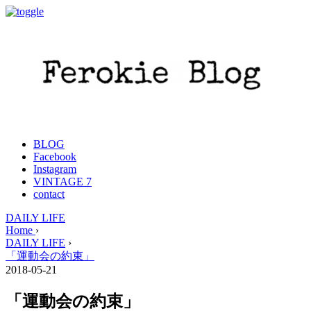
BLOG
Facebook
Instagram
VINTAGE 7
contact
DAILY LIFE
Home
›
DAILY LIFE
›
「運動会の約束」
2018-05-21
「運動会の約束」