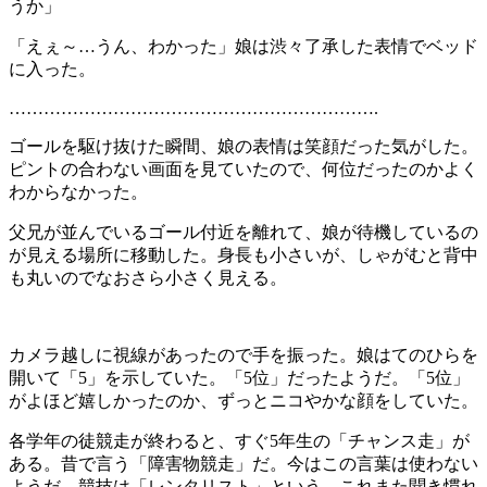
うか」
「えぇ～…うん、わかった」娘は渋々了承した表情でベッド
に入った。
……………………………………………………….
ゴールを駆け抜けた瞬間、娘の表情は笑顔だった気がした。
ピントの合わない画面を見ていたので、何位だったのかよく
わからなかった。
父兄が並んでいるゴール付近を離れて、娘が待機しているの
が見える場所に移動した。身長も小さいが、しゃがむと背中
も丸いのでなおさら小さく見える。
カメラ越しに視線があったので手を振った。娘はてのひらを
開いて「5」を示していた。「5位」だったようだ。「5位」
がよほど嬉しかったのか、ずっとニコやかな顔をしていた。
各学年の徒競走が終わると、すぐ5年生の「チャンス走」が
ある。昔で言う「障害物競走」だ。今はこの言葉は使わない
ようだ。競技は「レンタリスト」という、これまた聞き慣れ