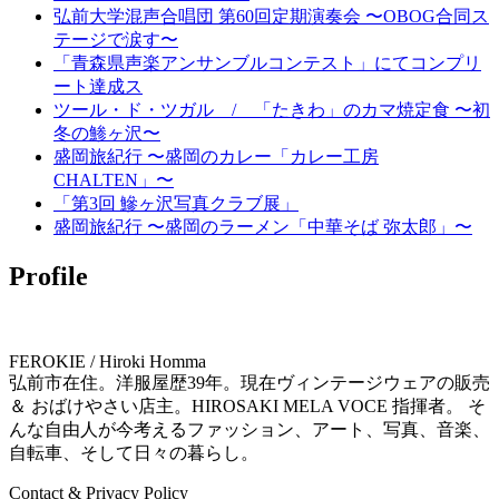
弘前大学混声合唱団 第60回定期演奏会 〜OBOG合同ス
テージで涙す〜
「青森県声楽アンサンブルコンテスト」にてコンプリ
ート達成ス
ツール・ド・ツガル / 「たきわ」のカマ焼定食 〜初
冬の鯵ヶ沢〜
盛岡旅紀行 〜盛岡のカレー「カレー工房
CHALTEN」〜
「第3回 鰺ヶ沢写真クラブ展」
盛岡旅紀行 〜盛岡のラーメン「中華そば 弥太郎」〜
Profile
FEROKIE / Hiroki Homma
弘前市在住。洋服屋歴39年。現在ヴィンテージウェアの販売
＆ おばけやさい店主。HIROSAKI MELA VOCE 指揮者。 そ
んな自由人が今考えるファッション、アート、写真、音楽、
自転車、そして日々の暮らし。
Contact & Privacy Policy