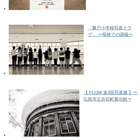
「舞戸小学校写真クラ
ブ」 〜母校での講義〜
【 FLOW 第3回写真展 】〜
弘前市立百石町展示館〜