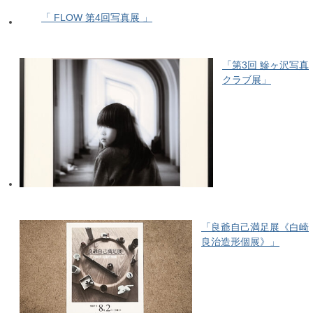
「 FLOW 第4回写真展 」
「第3回 鰺ヶ沢写真
クラブ展」
「良爺自己満足展《白崎
良治造形個展》」