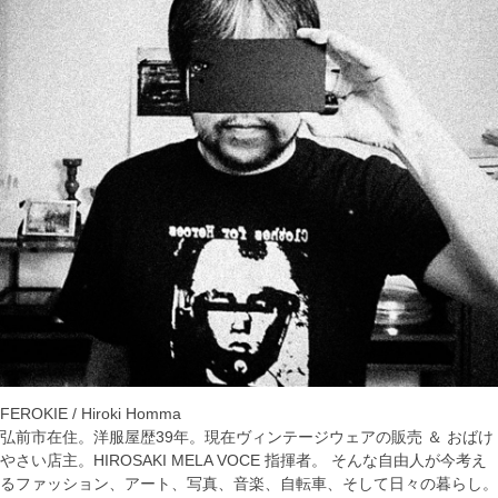
FEROKIE / Hiroki Homma
弘前市在住。洋服屋歴39年。現在ヴィンテージウェアの販売 ＆ おばけ
やさい店主。HIROSAKI MELA VOCE 指揮者。 そんな自由人が今考え
るファッション、アート、写真、音楽、自転車、そして日々の暮らし。