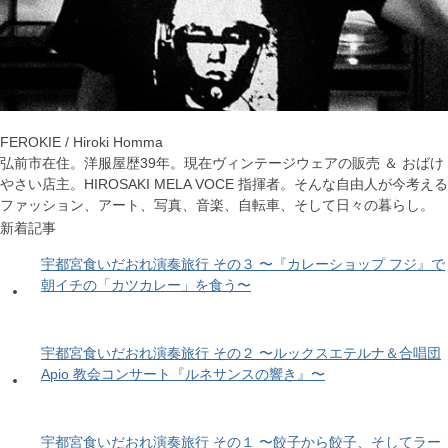
FEROKIE / Hiroki Homma
弘前市在住。洋服屋歴39年。現在ヴィンテージウェアの販売 ＆ おばけ
やさい店主。HIROSAKI MELA VOCE 指揮者。そんな自由人が今考える
ファッション、アート、写真、音楽、自転車、そして日々の暮らし。
新着記事
宇都宮食いだおれ演奏旅行 その３ 〜『カレーショップ フジ』で
朝イチの「カツカレー」を食う〜
宇都宮食いだおれ演奏旅行 その２ 〜ルックスエテルナ＆合唱団
Apio 教会コンサート『ルネサンスの響き』〜
宇都宮食いだおれ演奏旅行 その１ 〜餃子から餃子、そしてラー