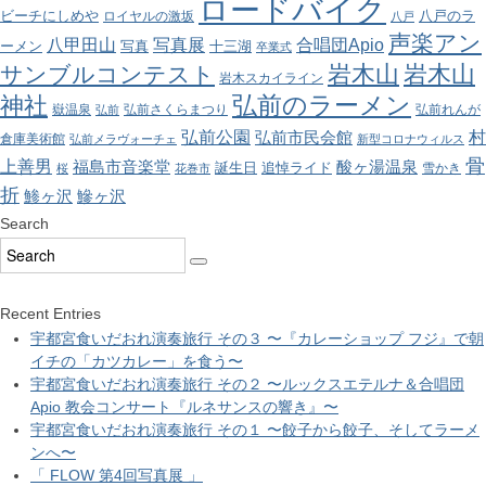
ロードバイク
ビーチにしめや
八戸のラ
ロイヤルの激坂
八戸
声楽アン
八甲田山
写真展
合唱団Apio
ーメン
写真
十三湖
卒業式
岩木山
岩木山
サンブルコンテスト
岩木スカイライン
弘前のラーメン
神社
嶽温泉
弘前さくらまつり
弘前れんが
弘前
弘前公園
村
弘前市民会館
倉庫美術館
弘前メラヴォーチェ
新型コロナウィルス
骨
上善男
酸ヶ湯温泉
福島市音楽堂
誕生日
追悼ライド
雪かき
桜
花巻市
折
鯵ヶ沢
鰺ヶ沢
Search
Recent Entries
宇都宮食いだおれ演奏旅行 その３ 〜『カレーショップ フジ』で朝
イチの「カツカレー」を食う〜
宇都宮食いだおれ演奏旅行 その２ 〜ルックスエテルナ＆合唱団
Apio 教会コンサート『ルネサンスの響き』〜
宇都宮食いだおれ演奏旅行 その１ 〜餃子から餃子、そしてラーメ
ンへ〜
「 FLOW 第4回写真展 」