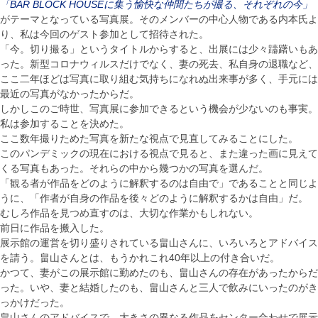
「BAR BLOCK HOUSEに集う愉快な仲間たちが撮る、それぞれの今」
がテーマとなっている写真展。そのメンバーの中心人物である内本氏よ
り、私は今回のゲスト参加として招待された。
「今。切り撮る」というタイトルからすると、出展には少々躊躇いもあ
った。新型コロナウィルスだけでなく、妻の死去、私自身の退職など、
ここ二年ほどは写真に取り組む気持ちになれぬ出来事が多く、手元には
最近の写真がなかったからだ。
しかしこのご時世、写真展に参加できるという機会が少ないのも事実。
私は参加することを決めた。
ここ数年撮りためた写真を新たな視点で見直してみることにした。
このパンデミックの現在における視点で見ると、また違った画に見えて
くる写真もあった。それらの中から幾つかの写真を選んだ。
「観る者が作品をどのように解釈するのは自由で」であることと同じよ
うに、「作者が自身の作品を後々どのように解釈するかは自由」だ。
むしろ作品を見つめ直すのは、大切な作業かもしれない。
前日に作品を搬入した。
展示館の運営を切り盛りされている畠山さんに、いろいろとアドバイス
を請う。畠山さんとは、もうかれこれ40年以上の付き合いだ。
かつて、妻がこの展示館に勤めたのも、畠山さんの存在があったからだ
った。いや、妻と結婚したのも、畠山さんと三人で飲みにいったのがき
っかけだった。
畠山さんのアドバイスで、大きさの異なる作品をセンター合わせで展示