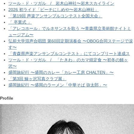
ツール・ド・ツガル / 岩木山神社〜岩木スカイライン
2026 初ライド「ビーチにしめや〜岩木山神社」
「第19回 声楽アンサンブルコンテスト全国大会」
「 卒業式 」
「アレコホール」でルネサンスを歌う 〜青森県立美術館ナイトミ
ュージアム〜
弘前大学混声合唱団 第60回定期演奏会 〜OBOG合同ステージで涙
す〜
「青森県声楽アンサンブルコンテスト」にてコンプリート達成ス
ツール・ド・ツガル / 「たきわ」のカマ焼定食 〜初冬の鯵ヶ
沢〜
盛岡旅紀行 〜盛岡のカレー「カレー工房 CHALTEN」〜
「第3回 鰺ヶ沢写真クラブ展」
盛岡旅紀行 〜盛岡のラーメン「中華そば 弥太郎」〜
Profile