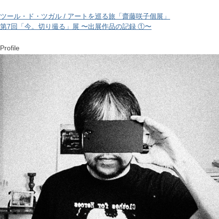
ツール・ド・ツガル / アートを巡る旅「齋藤咲子個展」
第7回「今。切り撮る」展 〜出展作品の記録 ①〜
Profile