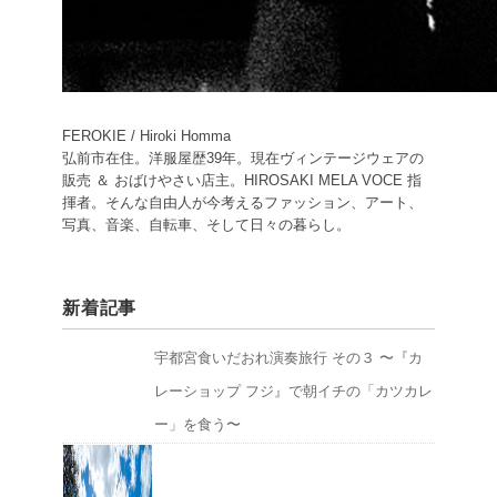
FEROKIE / Hiroki Homma
弘前市在住。洋服屋歴39年。現在ヴィンテージウェアの
販売 ＆ おばけやさい店主。HIROSAKI MELA VOCE 指
揮者。そんな自由人が今考えるファッション、アート、
写真、音楽、自転車、そして日々の暮らし。
新着記事
宇都宮食いだおれ演奏旅行 その３ 〜『カ
レーショップ フジ』で朝イチの「カツカレ
ー」を食う〜