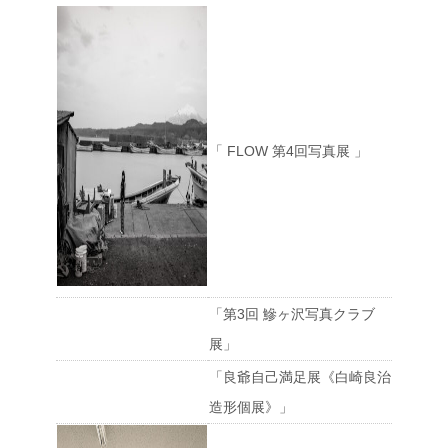
「 FLOW 第4回写真展 」
「第3回 鰺ヶ沢写真クラブ
展」
「良爺自己満足展《白崎良治
造形個展》」