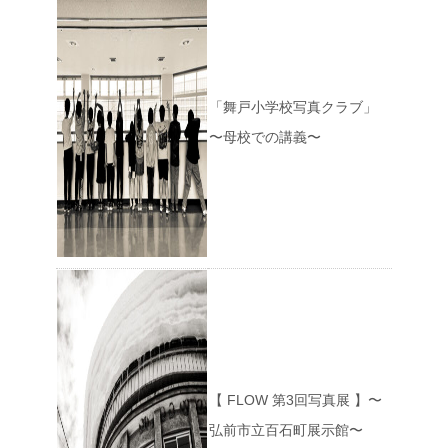
「舞戸小学校写真クラブ」
〜母校での講義〜
【 FLOW 第3回写真展 】〜
弘前市立百石町展示館〜