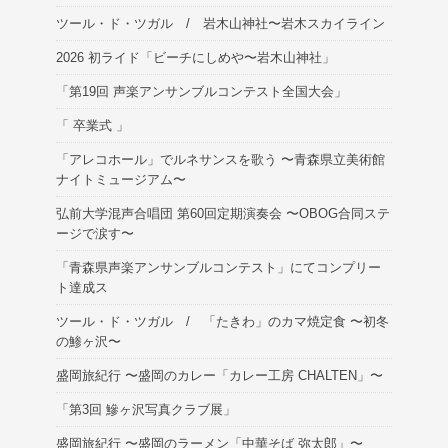
ツール・ド・ツガル / 岩木山神社〜岩木スカイライン
2026 初ライド「ビーチにしめや〜岩木山神社」
「第19回 声楽アンサンブルコンテスト全国大会」
「 卒業式 」
「アレコホール」でルネサンスを歌う 〜青森県立美術館
ナイトミュージアム〜
弘前大学混声合唱団 第60回定期演奏会 〜OBOG合同ステ
ージで涙す〜
「青森県声楽アンサンブルコンテスト」にてコンプリー
ト達成ス
ツール・ド・ツガル / 「たきわ」のカマ焼定食 〜初冬
の鯵ヶ沢〜
盛岡旅紀行 〜盛岡のカレー「カレー工房 CHALTEN」〜
「第3回 鰺ヶ沢写真クラブ展」
盛岡旅紀行 〜盛岡のラーメン「中華そば 弥太郎」〜