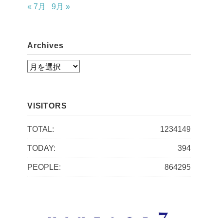
« 7月
9月 »
Archives
A
r
c
VISITORS
h
i
TOTAL:
1234149
v
TODAY:
394
e
PEOPLE:
864295
s