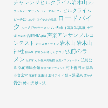
チャレンジヒルクライム岩木山
デジ
ヒルクライム
タルカメラマガジン
パノーマルカフェ
ロードバイ
ビーチにしめや
ロイヤルの激坂
ク
八甲田山
写真展
八戸のラーメン
写真
十三
八戸
声楽アンサンブルコ
合唱団Apio
湖
卒業式
岩木山
岩木山
ンテスト
岩木スカイライン
弘前のラー
神社
嶽温泉
弘前さくらまつり
弘前
メン
弘前公
弘前れんが倉庫美術館
弘前メラヴォーチェ
園
村上善男
弘前市民会館
福島
新型コロナウィルス
桜
酸ヶ湯温泉
市音楽堂
誕生日
追悼ライド
雪かき
花巻市
骨折
鯵ヶ沢
鰺ヶ沢