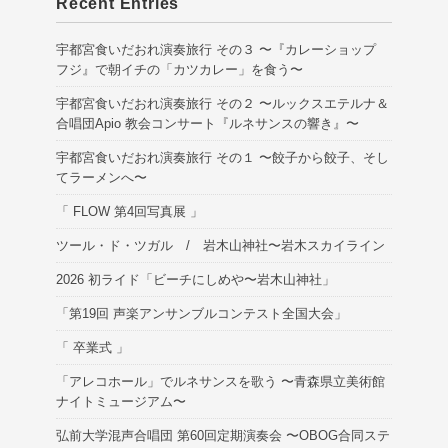
Recent Entries
宇都宮食いだおれ演奏旅行 その３ 〜『カレーショップ
フジ』で朝イチの「カツカレー」を食う〜
宇都宮食いだおれ演奏旅行 その２ 〜ルックスエテルナ＆
合唱団Apio 教会コンサート『ルネサンスの響き』〜
宇都宮食いだおれ演奏旅行 その１ 〜餃子から餃子、そし
てラーメンへ〜
「 FLOW 第4回写真展 」
ツール・ド・ツガル / 岩木山神社〜岩木スカイライン
2026 初ライド「ビーチにしめや〜岩木山神社」
「第19回 声楽アンサンブルコンテスト全国大会」
「 卒業式 」
「アレコホール」でルネサンスを歌う 〜青森県立美術館
ナイトミュージアム〜
弘前大学混声合唱団 第60回定期演奏会 〜OBOG合同ステ