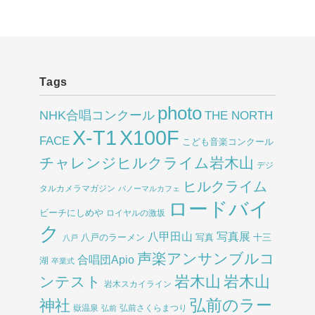
Tags
photo
NHK合唱コンクール
THE NORTH
X-T1
X100F
FACE
こども音楽コンクール
チャレンジヒルクライム岩木山
デジ
ヒルクライム
タルカメラマガジン
パノーマルカフェ
ロードバイ
ビーチにしめや
ロイヤルの激坂
ク
八甲田山
写真展
八戸のラーメン
写真
十三
八戸
声楽アンサンブルコ
合唱団Apio
湖
卒業式
岩木山
岩木山
ンテスト
岩木スカイライン
弘前のラー
神社
嶽温泉
弘前さくらまつり
弘前