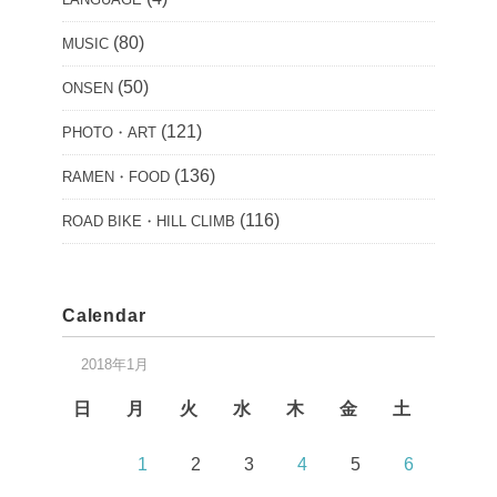
(80)
MUSIC
(50)
ONSEN
(121)
PHOTO・ART
(136)
RAMEN・FOOD
(116)
ROAD BIKE・HILL CLIMB
Calendar
2018年1月
日
月
火
水
木
金
土
1
2
3
4
5
6