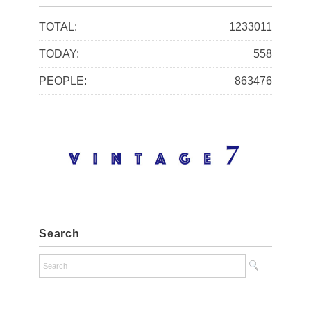
i
TOTAL:
1233011
v
TODAY:
558
e
PEOPLE:
863476
s
Search