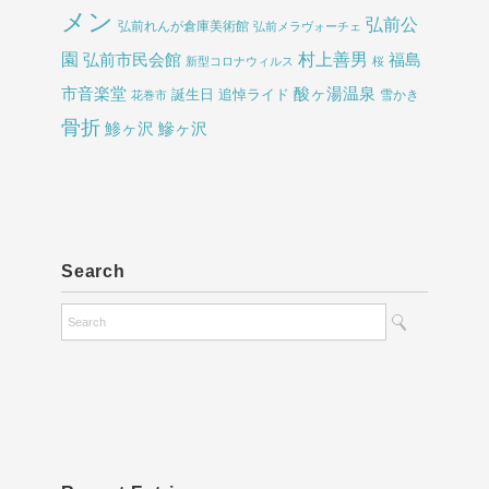
メン
弘前公
弘前れんが倉庫美術館
弘前メラヴォーチェ
園
村上善男
弘前市民会館
福島
新型コロナウィルス
桜
酸ヶ湯温泉
市音楽堂
誕生日
追悼ライド
雪かき
花巻市
骨折
鯵ヶ沢
鰺ヶ沢
Search