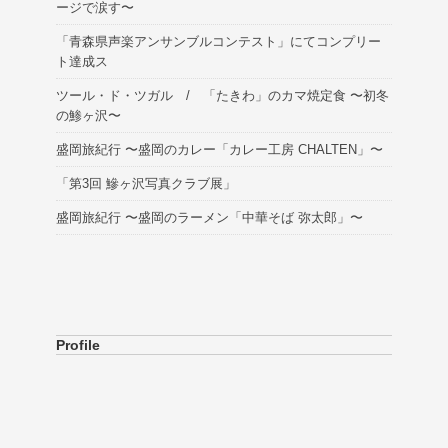
ージで涙す〜
「青森県声楽アンサンブルコンテスト」にてコンプリー
ト達成ス
ツール・ド・ツガル / 「たきわ」のカマ焼定食 〜初冬
の鯵ヶ沢〜
盛岡旅紀行 〜盛岡のカレー「カレー工房 CHALTEN」〜
「第3回 鰺ヶ沢写真クラブ展」
盛岡旅紀行 〜盛岡のラーメン「中華そば 弥太郎」〜
Profile