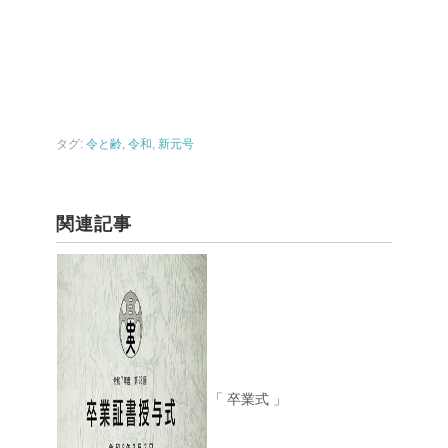
タグ:
令と齢
,
令和
,
新元号
関連記事
「 卒業式 」