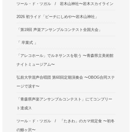
ツール・ド・ツガル / 岩木山神社〜岩木スカイライン
2026 初ライド「ビーチにしめや〜岩木山神社」
「第19回 声楽アンサンブルコンテスト全国大会」
「 卒業式 」
「アレコホール」でルネサンスを歌う 〜青森県立美術館
ナイトミュージアム〜
弘前大学混声合唱団 第60回定期演奏会 〜OBOG合同ステ
ージで涙す〜
「青森県声楽アンサンブルコンテスト」にてコンプリー
ト達成ス
ツール・ド・ツガル / 「たきわ」のカマ焼定食 〜初冬
の鯵ヶ沢〜