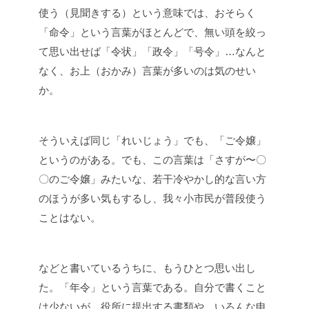
使う（見聞きする）という意味では、おそらく
「命令」という言葉がほとんどで、無い頭を絞っ
て思い出せば「令状」「政令」「号令」…なんと
なく、お上（おかみ）言葉が多いのは気のせい
か。
そういえば同じ「れいじょう」でも、「ご令嬢」
というのがある。でも、この言葉は「さすが〜〇
〇のご令嬢」みたいな、若干冷やかし的な言い方
のほうが多い気もするし、我々小市民が普段使う
ことはない。
などと書いているうちに、もうひとつ思い出し
た。「年令」という言葉である。自分で書くこと
は少ないが、役所に提出する書類や、いろんな申