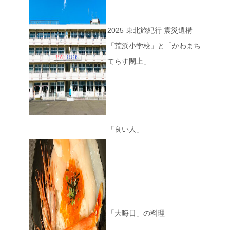
2025 東北旅紀行 震災遺構
「荒浜小学校」と「かわまち
てらす閖上」
「良い人」
「大晦日」の料理