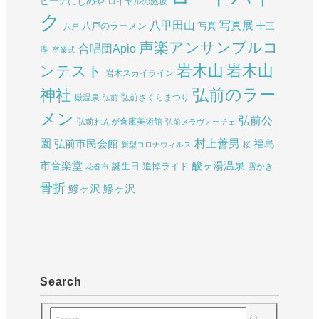
ビーチにしめや
ロイヤルの激坂
ク
八甲田山
写真展
八戸のラーメン
写真
十三
八戸
声楽アンサンブルコ
合唱団Apio
湖
卒業式
岩木山
岩木山
ンテスト
岩木スカイライン
弘前のラー
神社
嶽温泉
弘前さくらまつり
弘前
メン
弘前公
弘前れんが倉庫美術館
弘前メラヴォーチェ
園
村上善男
弘前市民会館
福島
新型コロナウィルス
桜
酸ヶ湯温泉
市音楽堂
誕生日
追悼ライド
雪かき
花巻市
骨折
鯵ヶ沢
鰺ヶ沢
Search