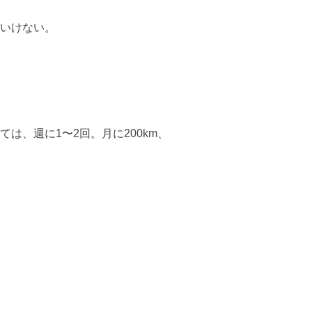
いけない。
、週に1〜2回。月に200km、