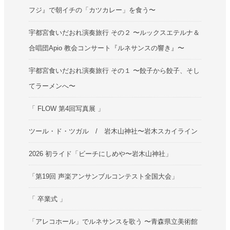
フジ』で朝イチの「カツカレー」を食う〜
宇都宮食いだおれ演奏旅行 その２ 〜ルックスエテルナ＆
合唱団Apio 教会コンサート『ルネサンスの響き』〜
宇都宮食いだおれ演奏旅行 その１ 〜餃子から餃子、そし
てラーメンへ〜
「 FLOW 第4回写真展 」
ツール・ド・ツガル / 岩木山神社〜岩木スカイライン
2026 初ライド「ビーチにしめや〜岩木山神社」
「第19回 声楽アンサンブルコンテスト全国大会」
「 卒業式 」
「アレコホール」でルネサンスを歌う 〜青森県立美術館