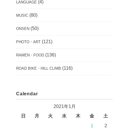
(4)
LANGUAGE
(80)
MUSIC
(50)
ONSEN
(121)
PHOTO・ART
(136)
RAMEN・FOOD
(116)
ROAD BIKE・HILL CLIMB
Calendar
2021年1月
日
月
火
水
木
金
土
1
2