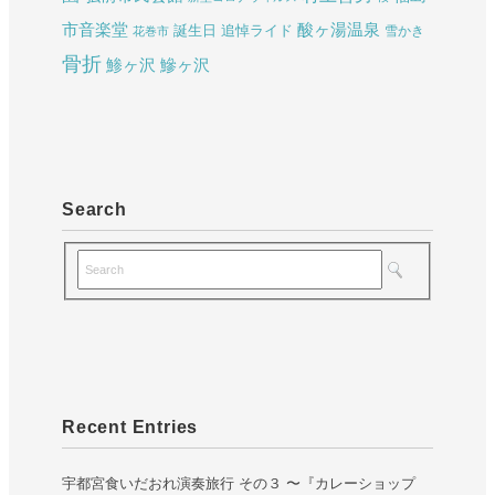
酸ヶ湯温泉
市音楽堂
誕生日
追悼ライド
雪かき
花巻市
骨折
鯵ヶ沢
鰺ヶ沢
Search
Recent Entries
宇都宮食いだおれ演奏旅行 その３ 〜『カレーショップ