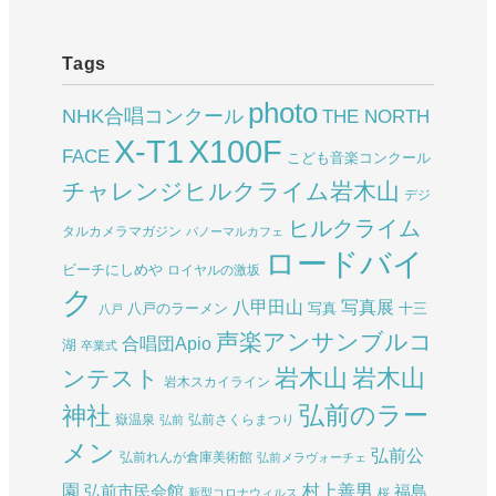
Tags
photo
NHK合唱コンクール
THE NORTH
X-T1
X100F
FACE
こども音楽コンクール
チャレンジヒルクライム岩木山
デジ
ヒルクライム
タルカメラマガジン
パノーマルカフェ
ロードバイ
ビーチにしめや
ロイヤルの激坂
ク
八甲田山
写真展
八戸のラーメン
写真
十三
八戸
声楽アンサンブルコ
合唱団Apio
湖
卒業式
岩木山
岩木山
ンテスト
岩木スカイライン
弘前のラー
神社
嶽温泉
弘前さくらまつり
弘前
メン
弘前公
弘前れんが倉庫美術館
弘前メラヴォーチェ
園
村上善男
弘前市民会館
福島
新型コロナウィルス
桜