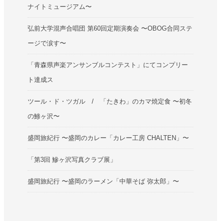
ナイトミュージアム〜
弘前大学混声合唱団 第60回定期演奏会 〜OBOG合同ステ
ージで涙す〜
「青森県声楽アンサンブルコンテスト」にてコンプリー
ト達成ス
ツール・ド・ツガル / 「たきわ」のカマ焼定食 〜初冬
の鯵ヶ沢〜
盛岡旅紀行 〜盛岡のカレー「カレー工房 CHALTEN」〜
「第3回 鰺ヶ沢写真クラブ展」
盛岡旅紀行 〜盛岡のラーメン「中華そば 弥太郎」〜