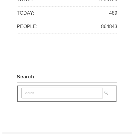
v
TODAY:
489
e
s
PEOPLE:
864843
Search