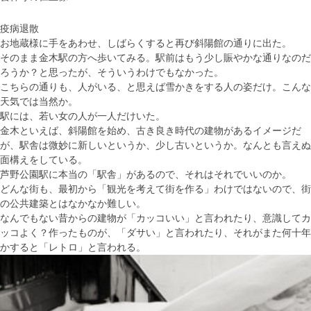
疫病退散
お地蔵様に手をあわせ、しばらくすると再び斜陽館の通りに出た。
そのまま金木駅の方へ歩いてみる。
駅前はもう少し賑やかな通りなのだ
ろうか？と思ったが、そういうわけでもなかった。
こちらの通りも、人がいる、と思えば雪かきをする人の姿だけ。こんな
天気では当然か。
駅には、若い女の人が一人だけいた。
金木といえば、斜陽館を始め、古き良き時代の建物があるイメージだ
が、駅舎は微妙に新しいというか、少し古いというか。なんとも言えぬ
面構えをしている。
芦野公園駅に本当の「駅舎」があるので、それはそれでいいのか。
どんな街も、最初から「観光を考えて街を作る」わけではないので、街
の公共建築とはなかなか難しい。
なんでもない昔からの建物が「カッコいい」と言われたり、意識してカ
ッコよく？作ったものが、「ダサい」と言われたり、それがまた何十年
かすると「レトロ」と言われる。