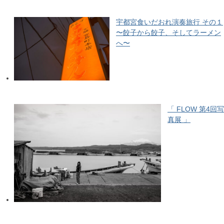
宇都宮食いだおれ演奏旅行 その１
〜餃子から餃子、そしてラーメン
へ〜
「 FLOW 第4回写
真展 」