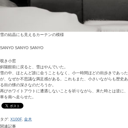
雪の結晶にも見えるカーテンの模様
SANYO SANYO SANYO
覗き小窓
斜陽館前に戻ると、雪はやんでいた。
雪の中、ほとんど誰に会うこともなく、小一時間ほどの街歩きであった
が、なぜか不思議な満足感がある。これもまた、小さいながらも歴史あ
る街の懐の深さなのだろうか。
再びホワイトアウトに遭遇しないことを祈りながら、来た時とは逆に、
車を南へ走らせた。
タグ:
X100F
,
金木
関連記事