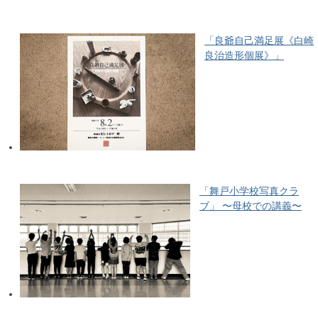
「良爺自己満足展《白崎
良治造形個展》」
「舞戸小学校写真クラ
ブ」 〜母校での講義〜