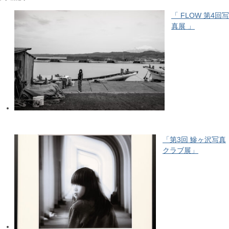
「 FLOW 第4回写
真展 」
「第3回 鰺ヶ沢写真
クラブ展」