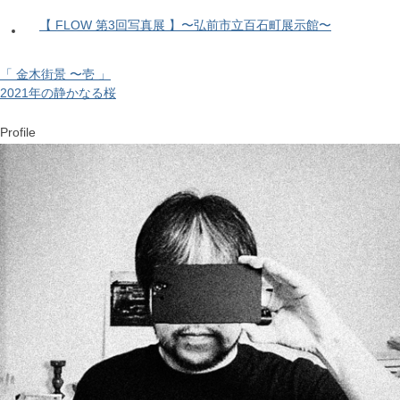
【 FLOW 第3回写真展 】〜弘前市立百石町展示館〜
「 金木街景 〜壱 」
2021年の静かなる桜
Profile