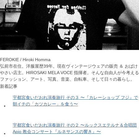
FEROKIE / Hiroki Homma
弘前市在住。洋服屋歴39年。現在ヴィンテージウェアの販売 ＆ おばけ
やさい店主。HIROSAKI MELA VOCE 指揮者。そんな自由人が今考える
ファッション、アート、写真、音楽、自転車、そして日々の暮らし。
新着記事
宇都宮食いだおれ演奏旅行 その３ 〜『カレーショップ フジ』で
朝イチの「カツカレー」を食う〜
宇都宮食いだおれ演奏旅行 その２ 〜ルックスエテルナ＆合唱団
Apio 教会コンサート『ルネサンスの響き』〜