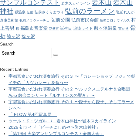
岩木山
岩木山
サンブルコンテスト
岩木スカイライン
弘前のラーメン
神社
嶽温泉
弘前さくらまつり
弘前れんが
弘前
弘前公園
村
弘前市民会館
倉庫美術館
弘前メラヴォーチェ
新型コロナウィルス
骨
上善男
酸ヶ湯温泉
福島市音楽堂
誕生日
追悼ライド
雪かき
桜
花巻市
折
鯵ヶ沢
鰺ヶ沢
Search
Recent Entries
宇都宮食いだおれ演奏旅行 その３ 〜『カレーショップ フジ』で朝
イチの「カツカレー」を食う〜
宇都宮食いだおれ演奏旅行 その２ 〜ルックスエテルナ＆合唱団
Apio 教会コンサート『ルネサンスの響き』〜
宇都宮食いだおれ演奏旅行 その１ 〜餃子から餃子、そしてラーメ
ンへ〜
「 FLOW 第4回写真展 」
ツール・ド・ツガル / 岩木山神社〜岩木スカイライン
2026 初ライド「ビーチにしめや〜岩木山神社」
「第19回 声楽アンサンブルコンテスト全国大会」