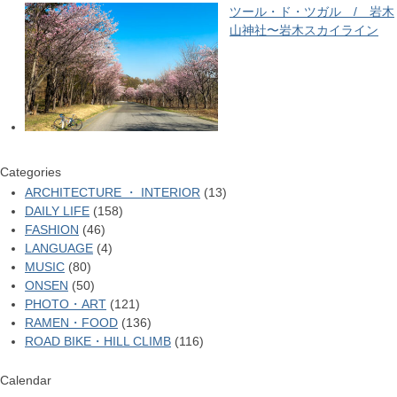
ツール・ド・ツガル / 岩木
山神社〜岩木スカイライン
Categories
ARCHITECTURE ・ INTERIOR
(13)
DAILY LIFE
(158)
FASHION
(46)
LANGUAGE
(4)
MUSIC
(80)
ONSEN
(50)
PHOTO・ART
(121)
RAMEN・FOOD
(136)
ROAD BIKE・HILL CLIMB
(116)
Calendar