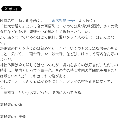
吹雪の中、商店街を歩く。（
「金木街景 〜壱」
より続く）
「仁太坊通り」という名の商店街は、かつては劇場や映画館、多くの飲
食店などが並び、娯楽の中心地として賑わったらしい。
が、店を開けているのはごく数軒。通りを歩く人の姿は、ほとんどな
い。
斜陽館の周りを歩くのは初めてだったが、いくつもの立派なお寺がある
ことに気づく。「南台寺」や「妙乗寺」などは、けっこう有名なお寺の
ようだ。
神社仏閣は全く詳しくはないのだが、境内を歩くのは好きだ。ただこの
時期は、境内といっても白一色。その寺の持つ本来の雰囲気を知ること
は難しいのだが、これはこれで趣がある。
少し歩くと、大きな石仏が姿を現した。グレイの空を背景に立ってい
る。
「雲祥寺」というお寺だった。境内に入ってみる。
雲祥寺の仏像
雲祥寺の仁王像