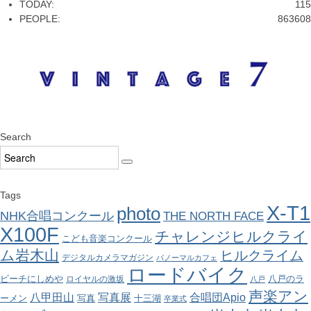
TODAY:
115
PEOPLE:
863608
Search
Tags
X-T1
photo
NHK合唱コンクール
THE NORTH FACE
X100F
チャレンジヒルクライ
こども音楽コンクール
ム岩木山
ヒルクライム
デジタルカメラマガジン
パノーマルカフェ
ロードバイク
ビーチにしめや
八戸のラ
ロイヤルの激坂
八戸
声楽アン
八甲田山
写真展
合唱団Apio
ーメン
写真
十三湖
卒業式