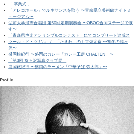
「 卒業式 」
「アレコホール」でルネサンスを歌う 〜青森県立美術館ナイトミ
ュージアム〜
弘前大学混声合唱団 第60回定期演奏会 〜OBOG合同ステージで涙
す〜
「青森県声楽アンサンブルコンテスト」にてコンプリート達成ス
ツール・ド・ツガル / 「たきわ」のカマ焼定食 〜初冬の鯵ヶ
沢〜
盛岡旅紀行 〜盛岡のカレー「カレー工房 CHALTEN」〜
「第3回 鰺ヶ沢写真クラブ展」
盛岡旅紀行 〜盛岡のラーメン「中華そば 弥太郎」〜
Profile