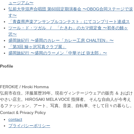
ュージアム〜
弘前大学混声合唱団 第60回定期演奏会 〜OBOG合同ステージで涙
す〜
「青森県声楽アンサンブルコンテスト」にてコンプリート達成ス
ツール・ド・ツガル / 「たきわ」のカマ焼定食 〜初冬の鯵ヶ
沢〜
盛岡旅紀行 〜盛岡のカレー「カレー工房 CHALTEN」〜
「第3回 鰺ヶ沢写真クラブ展」
盛岡旅紀行 〜盛岡のラーメン「中華そば 弥太郎」〜
Profile
FEROKIE / Hiroki Homma
弘前市在住。洋服屋歴39年。現在ヴィンテージウェアの販売 ＆ おばけ
やさい店主。HIROSAKI MELA VOCE 指揮者。 そんな自由人が今考え
るファッション、アート、写真、音楽、自転車、そして日々の暮らし。
Contact & Privacy Policy
contact
プライバシーポリシー