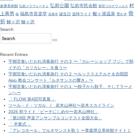
弘前公園
村
弘前市民会館
倉庫美術館
弘前メラヴォーチェ
新型コロナウィルス
骨
上善男
酸ヶ湯温泉
福島市音楽堂
誕生日
追悼ライド
雪かき
桜
花巻市
折
鯵ヶ沢
鰺ヶ沢
Search
Recent Entries
宇都宮食いだおれ演奏旅行 その３ 〜『カレーショップ フジ』で朝
イチの「カツカレー」を食う〜
宇都宮食いだおれ演奏旅行 その２ 〜ルックスエテルナ＆合唱団
Apio 教会コンサート『ルネサンスの響き』〜
宇都宮食いだおれ演奏旅行 その１ 〜餃子から餃子、そしてラーメ
ンへ〜
「 FLOW 第4回写真展 」
ツール・ド・ツガル / 岩木山神社〜岩木スカイライン
2026 初ライド「ビーチにしめや〜岩木山神社」
「第19回 声楽アンサンブルコンテスト全国大会」
「 卒業式 」
「アレコホール」でルネサンスを歌う 〜青森県立美術館ナイトミ