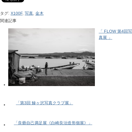
タグ:
X100F
,
写真
,
金木
関連記事
「 FLOW 第4回写
真展 」
「第3回 鰺ヶ沢写真クラブ展」
「良爺自己満足展《白崎良治造形個展》」