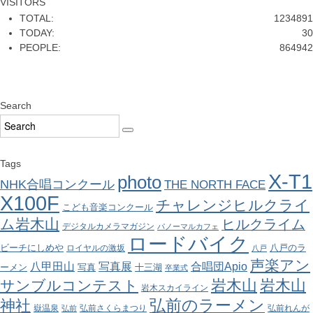
VISITORS
TOTAL:
1234891
TODAY:
30
PEOPLE:
864942
Search
Tags
X-T1
photo
NHK合唱コンクール
THE NORTH FACE
X100F
チャレンジヒルクライ
こども音楽コンクール
ム岩木山
ヒルクライム
デジタルカメラマガジン
パノーマルカフェ
ロードバイク
ビーチにしめや
八戸のラ
ロイヤルの激坂
八戸
声楽アン
八甲田山
写真展
合唱団Apio
ーメン
写真
十三湖
卒業式
岩木山
岩木山
サンブルコンテスト
岩木スカイライン
弘前のラーメン
神社
嶽温泉
弘前さくらまつり
弘前れんが
弘前