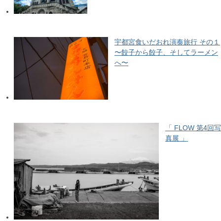
宇都宮食いだおれ演奏旅行 その１
〜餃子から餃子、そしてラーメン
へ〜
「 FLOW 第4回写
真展 」