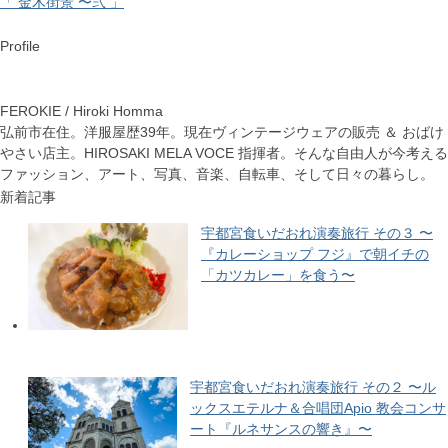
「 金木街景 〜弐 」
Profile
FEROKIE / Hiroki Homma
弘前市在住。洋服屋歴39年。現在ヴィンテージウェアの販売 ＆ おばけ
やさい店主。HIROSAKI MELA VOCE 指揮者。そんな自由人が今考える
ファッション、アート、写真、音楽、自転車、そして日々の暮らし。
新着記事
宇都宮食いだおれ演奏旅行 その３ 〜
『カレーショップ フジ』で朝イチの
「カツカレー」を食う〜
宇都宮食いだおれ演奏旅行 その２ 〜ル
ックスエテルナ＆合唱団Apio 教会コンサ
ート『ルネサンスの響き』〜