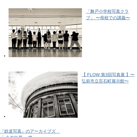
「舞戸小学校写真クラ
ブ」 〜母校での講義〜
【 FLOW 第3回写真展 】〜
弘前市立百石町展示館〜
『鉄道写真』のアーカイブズ