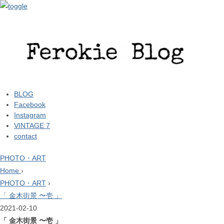
BLOG
Facebook
Instagram
VINTAGE 7
contact
PHOTO・ART
Home
›
PHOTO・ART
›
「 金木街景 〜壱 」
2021-02-10
「 金木街景 〜壱 」