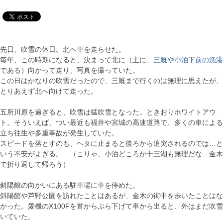
先日、吹雪の休日。北へ車を走らせた。
毎年、この時期になると、決まって北に（主に、
三厩や小泊下前の漁港
である）向かって走り、写真を撮っていた。
この日はかなりの吹雪だったので、三厩まで行くのは無理に思えたが、
とりあえず北へ向けて走った。
五所川原を過ぎると、吹雪は猛吹雪となった。ときおりホワイトアウ
ト。そういえば、つい最近も福井や宮城の高速道路で、多くの車による
立ち往生や多重事故が発生していた。
スピードを落とすのも、ヘタに止まると後ろから追突されるのでは…と
いう不安がよぎる。 （こりゃ、小泊どころか十三湖も無理だな…金木
で折り返して帰ろう）
斜陽館の向かいにある駐車場に車を停めた。
斜陽館や芦野公園を訪れたことはあるが、金木の街中を歩いたことはな
かった。愛機のX100Fを首からぶら下げて車から出ると、外はまだ吹雪
いていた。