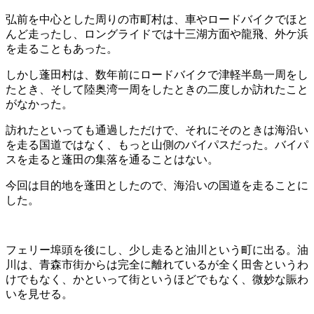
弘前を中心とした周りの市町村は、車やロードバイクでほと
んど走ったし、ロングライドでは十三湖方面や龍飛、外ケ浜
を走ることもあった。
しかし蓬田村は、数年前にロードバイクで津軽半島一周をし
たとき、そして陸奥湾一周をしたときの二度しか訪れたこと
がなかった。
訪れたといっても通過しただけで、それにそのときは海沿い
を走る国道ではなく、もっと山側のバイパスだった。バイパ
スを走ると蓬田の集落を通ることはない。
今回は目的地を蓬田としたので、海沿いの国道を走ることに
した。
フェリー埠頭を後にし、少し走ると油川という町に出る。油
川は、青森市街からは完全に離れているが全く田舎というわ
けでもなく、かといって街というほどでもなく、微妙な賑わ
いを見せる。