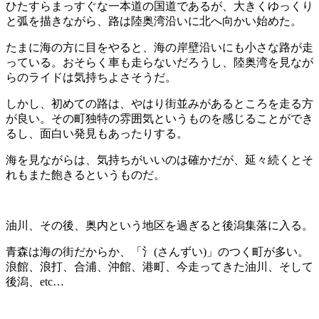
ひたすらまっすぐな一本道の国道であるが、大きくゆっくり
と弧を描きながら、路は陸奥湾沿いに北へ向かい始めた。
たまに海の方に目をやると、海の岸壁沿いにも小さな路が走
っている。おそらく車も走らないだろうし、陸奥湾を見なが
らのライドは気持ちよさそうだ。
しかし、初めての路は、やはり街並みがあるところを走る方
が良い。その町独特の雰囲気というものを感じることができ
るし、面白い発見もあったりする。
海を見ながらは、気持ちがいいのは確かだが、延々続くとそ
れもまた飽きるというものだ。
油川、その後、奥内という地区を過ぎると後潟集落に入る。
青森は海の街だからか、「氵(さんずい)」のつく町が多い。
浪館、浪打、合浦、沖館、港町、今走ってきた油川、そして
後潟、etc…