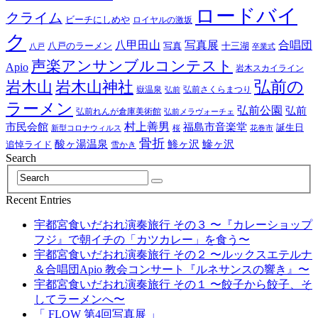
ロードバイ
クライム
ビーチにしめや
ロイヤルの激坂
ク
八甲田山
写真展
合唱団
八戸のラーメン
写真
十三湖
八戸
卒業式
声楽アンサンブルコンテスト
Apio
岩木スカイライン
岩木山神社
弘前の
岩木山
嶽温泉
弘前さくらまつり
弘前
ラーメン
弘前公園
弘前
弘前れんが倉庫美術館
弘前メラヴォーチェ
村上善男
市民会館
福島市音楽堂
誕生日
新型コロナウィルス
桜
花巻市
骨折
酸ヶ湯温泉
鯵ヶ沢
鰺ヶ沢
追悼ライド
雪かき
Search
Recent Entries
宇都宮食いだおれ演奏旅行 その３ 〜『カレーショップ
フジ』で朝イチの「カツカレー」を食う〜
宇都宮食いだおれ演奏旅行 その２ 〜ルックスエテルナ
＆合唱団Apio 教会コンサート『ルネサンスの響き』〜
宇都宮食いだおれ演奏旅行 その１ 〜餃子から餃子、そ
してラーメンへ〜
「 FLOW 第4回写真展 」