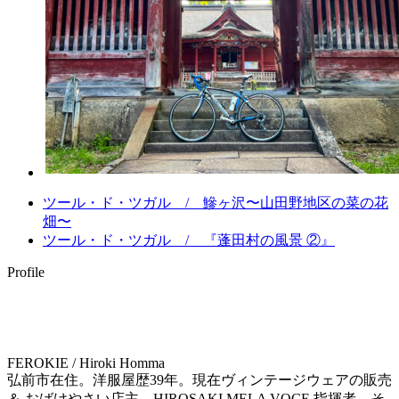
ツール・ド・ツガル / 鰺ヶ沢〜山田野地区の菜の花
畑〜
ツール・ド・ツガル / 『蓬田村の風景 ②』
Profile
FEROKIE / Hiroki Homma
弘前市在住。洋服屋歴39年。現在ヴィンテージウェアの販売
＆ おばけやさい店主。HIROSAKI MELA VOCE 指揮者。そ