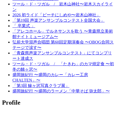
ツール・ド・ツガル / 岩木山神社〜岩木スカイライ
ン
2026 初ライド「ビーチにしめや〜岩木山神社」
「第19回 声楽アンサンブルコンテスト全国大会」
「 卒業式 」
「アレコホール」でルネサンスを歌う 〜青森県立美術
館ナイトミュージアム〜
弘前大学混声合唱団 第60回定期演奏会 〜OBOG合同ス
テージで涙す〜
「青森県声楽アンサンブルコンテスト」にてコンプリ
ート達成ス
ツール・ド・ツガル / 「たきわ」のカマ焼定食 〜初
冬の鯵ヶ沢〜
盛岡旅紀行 〜盛岡のカレー「カレー工房
CHALTEN」〜
「第3回 鰺ヶ沢写真クラブ展」
盛岡旅紀行 〜盛岡のラーメン「中華そば 弥太郎」〜
Profile