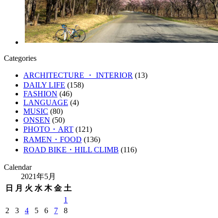
Categories
ARCHITECTURE ・ INTERIOR
(13)
DAILY LIFE
(158)
FASHION
(46)
LANGUAGE
(4)
MUSIC
(80)
ONSEN
(50)
PHOTO・ART
(121)
RAMEN・FOOD
(136)
ROAD BIKE・HILL CLIMB
(116)
Calendar
2021年5月
日
月
火
水
木
金
土
1
2
3
4
5
6
7
8