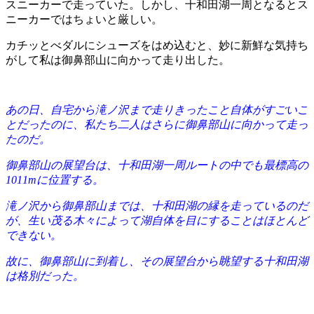
スニーカーで走っていた。しかし、十和田湖一周となるとス
ニーカーではちょいと厳しい。
カチッとべダルにシューズをはめ込むと、妙に新鮮な気持ち
がして私は御鼻部山に向かって走り出した。
あの日、自宅から滝ノ沢まで走りきったこと自体がすごいこ
とだったのに、私たち二人はさらに御鼻部山に向かって走っ
たのだ。
御鼻部山の展望台は、十和田湖一周ルートの中でも最標高の
1011mに位置する。
滝ノ沢から御鼻部山までは、十和田湖の縁を走っているのだ
が、生い茂る木々によって湖自体を目にすることはほとんど
できない。
故に、御鼻部山に到着し、その展望台から眺望する十和田湖
は格別だった。