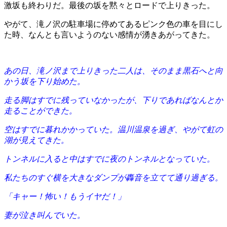
激坂も終わりだ。
最後の坂を黙々とロードで上りきった。
やがて、滝ノ沢の駐車場に停めてあるピンク色の車を目にし
た時、なんとも言いようのない感情が湧きあがってきた。
あの日、滝ノ沢まで上りきった二人は、そのまま黒石へと向
かう坂を下り始めた。
走る脚はすでに残っていなかったが、下りであればなんとか
走ることができた。
空はすでに暮れかかっていた。温川温泉を過ぎ、やがて虹の
湖が見えてきた。
トンネルに入ると中はすでに夜のトンネルとなっていた。
私たちのすぐ横を大きなダンプが轟音を立てて通り過ぎる。
「キャー！怖い！もうイヤだ！」
妻が泣き叫んでいた。