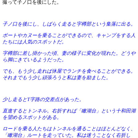
撮って子ノ口を後にした。
子ノ口を後にし、しばらく走ると宇樽部という集落に出る。
ボートやカヌーを乗ることができるので、キャンプをする人
たちには人気のスポットだ。
字樽部に差し掛かった頃、妻の様子に変化が現れた。どうや
ら脚にきているようだった。
でも、もう少し走れば休屋でランチを食べることができる。
それまでもう少し頑張ろうと私は妻を励ました。
少し走るとT字路の交差点があった。
直進するとトンネル。右折すれば「瞰湖台」という十和田湖
を望めるスポットがある。
ロードを乗る人たちはトンネルを通ることはほとんどなく、
「瞰湖台」ルートを走っていた。私は迷うことなく右折し