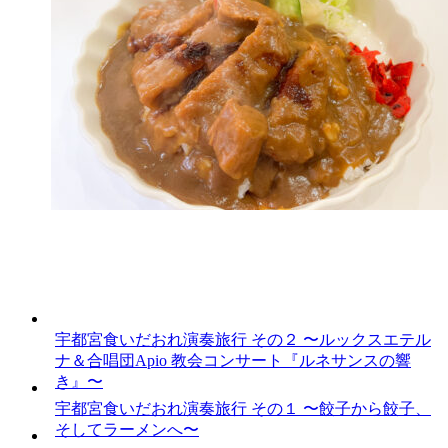
宇都宮食いだおれ演奏旅行 その２ 〜ルックスエテル
ナ＆合唱団Apio 教会コンサート『ルネサンスの響
き』〜
宇都宮食いだおれ演奏旅行 その１ 〜餃子から餃子、
そしてラーメンへ〜