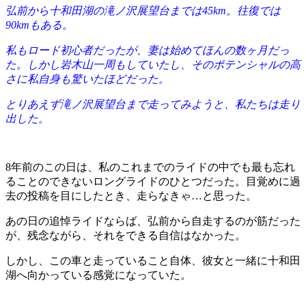
弘前から十和田湖の滝ノ沢展望台までは45km。往復では
90kmもある。
私もロード初心者だったが、妻は始めてほんの数ヶ月だっ
た。しかし岩木山一周もしていたし、そのポテンシャルの高
さに私自身も驚いたほどだった。
とりあえず滝ノ沢展望台まで走ってみようと、私たちは走り
出した。
8年前のこの日は、私のこれまでのライドの中でも最も忘れ
ることのできないロングライドのひとつだった。目覚めに過
去の投稿を目にしたとき、走らなきゃ…と思った。
あの日の追悼ライドならば、弘前から自走するのが筋だった
が、残念ながら、それをできる自信はなかった。
しかし、この車と走っていること自体、彼女と一緒に十和田
湖へ向かっている感覚になっていた。