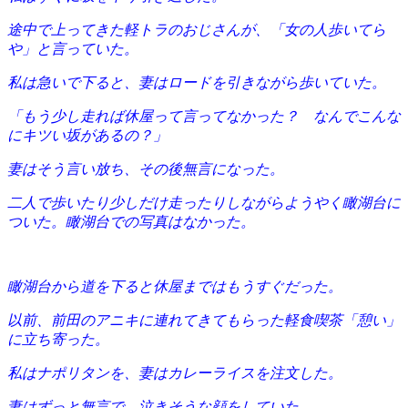
途中で上ってきた軽トラのおじさんが、「女の人歩いてら
や」と言っていた。
私は急いで下ると、妻はロードを引きながら歩いていた。
「もう少し走れば休屋って言ってなかった？ なんでこんな
にキツい坂があるの？」
妻はそう言い放ち、その後無言になった。
二人で歩いたり少しだけ走ったりしながらようやく瞰湖台に
ついた。瞰湖台での写真はなかった。
瞰湖台から道を下ると休屋まではもうすぐだった。
以前、前田のアニキに連れてきてもらった軽食喫茶「憩い」
に立ち寄った。
私はナポリタンを、妻はカレーライスを注文した。
妻はずっと無言で、泣きそうな顔をしていた。