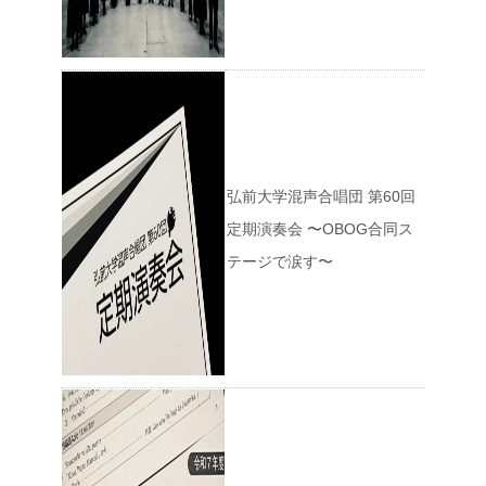
弘前大学混声合唱団 第60回
定期演奏会 〜OBOG合同ス
テージで涙す〜