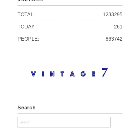
h
i
TOTAL:
1233295
v
TODAY:
261
e
PEOPLE:
863742
s
Search