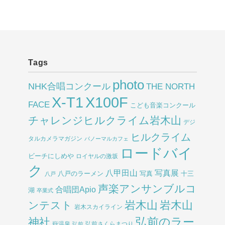
Tags
photo
NHK合唱コンクール
THE NORTH
X-T1
X100F
FACE
こども音楽コンクール
チャレンジヒルクライム岩木山
デジ
ヒルクライム
タルカメラマガジン
パノーマルカフェ
ロードバイ
ビーチにしめや
ロイヤルの激坂
ク
八甲田山
写真展
八戸のラーメン
写真
十三
八戸
声楽アンサンブルコ
合唱団Apio
湖
卒業式
岩木山
岩木山
ンテスト
岩木スカイライン
弘前のラー
神社
嶽温泉
弘前さくらまつり
弘前