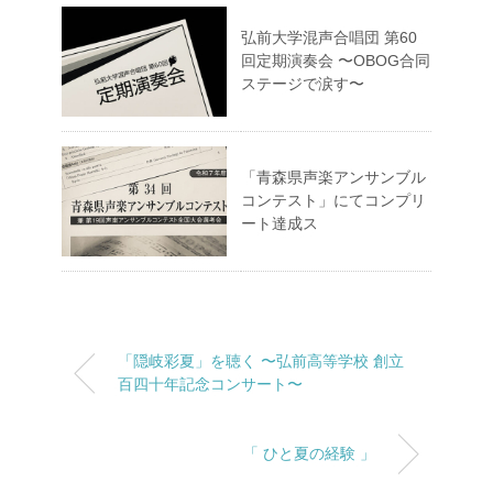
弘前大学混声合唱団 第60
回定期演奏会 〜OBOG合同
ステージで涙す〜
「青森県声楽アンサンブル
コンテスト」にてコンプリ
ート達成ス
「隠岐彩夏」を聴く 〜弘前高等学校 創立
百四十年記念コンサート〜
「 ひと夏の経験 」