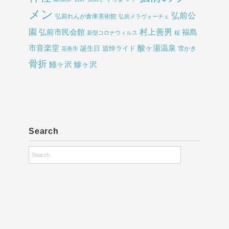
メン
弘前公
弘前れんが倉庫美術館
弘前メラヴォーチェ
園
村上善男
弘前市民会館
福島
新型コロナウィルス
桜
酸ヶ湯温泉
市音楽堂
誕生日
追悼ライド
雪かき
花巻市
骨折
鯵ヶ沢
鰺ヶ沢
Search