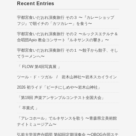
Recent Entries
宇都宮食いだおれ演奏旅行 その３ 〜『カレーショップ
フジ』で朝イチの「カツカレー」を食う〜
宇都宮食いだおれ演奏旅行 その２ 〜ルックスエテルナ＆
合唱団Apio 教会コンサート『ルネサンスの響き』〜
宇都宮食いだおれ演奏旅行 その１ 〜餃子から餃子、そし
てラーメンへ〜
「 FLOW 第4回写真展 」
ツール・ド・ツガル / 岩木山神社〜岩木スカイライン
2026 初ライド「ビーチにしめや〜岩木山神社」
「第19回 声楽アンサンブルコンテスト全国大会」
「 卒業式 」
「アレコホール」でルネサンスを歌う 〜青森県立美術館
ナイトミュージアム〜
弘前大学混声合唱団 第60回定期演奏会 〜OBOG合同ステ