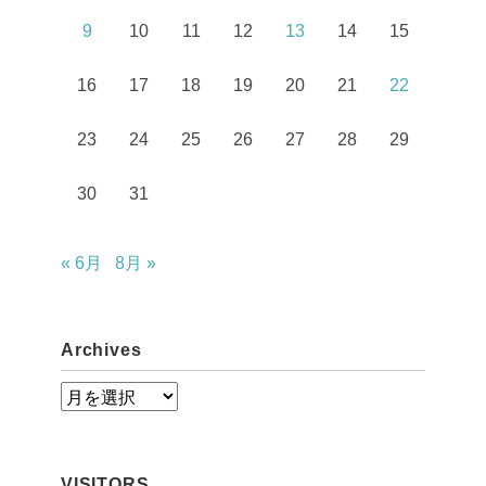
9
10
11
12
13
14
15
16
17
18
19
20
21
22
23
24
25
26
27
28
29
30
31
« 6月
8月 »
Archives
A
r
c
VISITORS