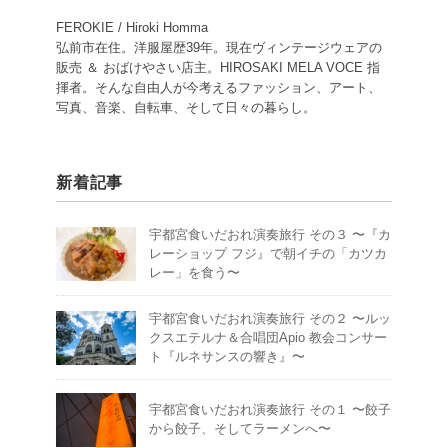
FEROKIE / Hiroki Homma
弘前市在住。洋服屋歴39年。現在ヴィンテージウェアの
販売 ＆ おばけやさい店主。HIROSAKI MELA VOCE 指
揮者。そんな自由人が今考えるファッション、アート、
写真、音楽、自転車、そして日々の暮らし。
新着記事
宇都宮食いだおれ演奏旅行 その３ 〜『カ
レーショップ フジ』で朝イチの「カツカ
レー」を食う〜
宇都宮食いだおれ演奏旅行 その２ 〜ルッ
クスエテルナ＆合唱団Apio 教会コンサー
ト『ルネサンスの響き』〜
宇都宮食いだおれ演奏旅行 その１ 〜餃子
から餃子、そしてラーメンへ〜