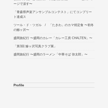
ージで涙す〜
「青森県声楽アンサンブルコンテスト」にてコンプリー
ト達成ス
ツール・ド・ツガル / 「たきわ」のカマ焼定食 〜初冬
の鯵ヶ沢〜
盛岡旅紀行 〜盛岡のカレー「カレー工房 CHALTEN」〜
「第3回 鰺ヶ沢写真クラブ展」
盛岡旅紀行 〜盛岡のラーメン「中華そば 弥太郎」〜
Profile