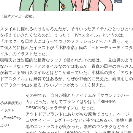
「絵本アイビー図鑑」
スタイルに憧れるのはもちろんだが、そういったアイテムひとつひとつ
を揃えていきたくなるのだ。まったく「IVYスタイル」というのは、
「オタク」な日本人にはうってつけのファッションだったと思う。そし
て個人的に憧れたイラストが「小林泰彦」氏の「ヘビーデューティスタ
イル」のイラストだった。
穂積氏とは対照的な粗野なタッチで描かれたその絵は、一見山男のよう
なハードなアウトドアスタイルなのではあるが、青森の田舎のおっさん
が着ている登山スタイルとはどこか違っていた。小林氏の描く「アウト
ドアスタイル」は無骨ではあるが、なぜか都会的に見えた。雨風をしの
ぐアウターや山を登るゴツいブーツがカッコよく見えた。
その中でも、自分が憧れたアイテムが「マウンテンパー
カ」だった。そしてブランドはやはり『SIERRA
小林泰彦氏の
DESIGNS(シェラデザイン)』 だった。
イラスト
アウトドアブランドにありがちな原色ではなく、ベージ
（Free&Easy
ュやネイビー、Dグリーンなどが主ではあるが、表地と裏
より）
地のコントラストが良かった。素材のウンチクなど全く
わからなかったが、「60/40クロス」という響きだけに憧