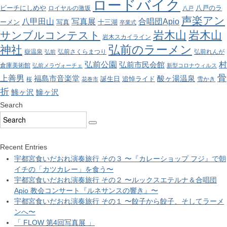
ロードバイク
ビーチにしめや
八戸のラ
ロイヤルの激坂
八戸
声楽アン
八甲田山
写真展
合唱団Apio
ーメン
写真
十三湖
卒業式
岩木山
岩木山
サンブルコンテスト
岩木スカイライン
弘前のラーメン
神社
嶽温泉
弘前さくらまつり
弘前れんが
弘前
弘前公園
村
弘前市民会館
倉庫美術館
弘前メラヴォーチェ
新型コロナウィルス
骨
上善男
酸ヶ湯温泉
福島市音楽堂
誕生日
追悼ライド
雪かき
桜
花巻市
折
鯵ヶ沢
鰺ヶ沢
Search
Recent Entries
宇都宮食いだおれ演奏旅行 その３ 〜『カレーショップ フジ』で朝
イチの「カツカレー」を食う〜
宇都宮食いだおれ演奏旅行 その２ 〜ルックスエテルナ＆合唱団
Apio 教会コンサート『ルネサンスの響き』〜
宇都宮食いだおれ演奏旅行 その１ 〜餃子から餃子、そしてラーメ
ンへ〜
「 FLOW 第4回写真展 」