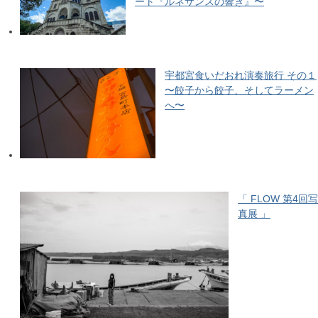
ート『ルネサンスの響き』〜
宇都宮食いだおれ演奏旅行 その１
〜餃子から餃子、そしてラーメン
へ〜
「 FLOW 第4回写
真展 」