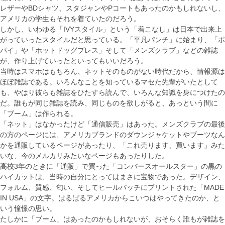
レザーやBDシャツ、スタジャンやPコートもあったのかもしれないし、
アメリカの学生もそれを着ていたのだろう。
しかし、いわゆる「IVYスタイル」という「着こなし」は日本で出来上
がっていったスタイルだと思っている。「平凡パンチ」に始まり、「ポ
パイ」や「ホットドッグプレス」そして「メンズクラブ」などの雑誌
が、作り上げていったといってもいいだろう。
当時はスマホはもちろん、ネットそのものがない時代だから、情報源は
ほぼ雑誌である。いろんなことを知っているマセた先輩がいたとして
も、やはり彼らも雑誌をひたすら読んで、いろんな知識を身につけたの
だ。誰もが同じ雑誌を読み、同じものを欲しがると、あっという間に
「ブーム」は作られる。
「ネット」はなかったけど「通信販売」はあった。メンズクラブの最後
の方のページには、アメリカブランドのダウンジャケットやブーツなん
かを通販しているページがあったり、「これ売ります、買います」みた
いな、今のメルカリみたいなページもあったりした。
高校3年のときに「通販」で買った「コンバースオールスター」の黒の
ハイカットは、当時の自分にとってはまさに宝物であった。デザイン、
フォルム、質感、匂い、そしてヒールパッチにプリントされた「MADE
IN USA」の文字。はるばるアメリカからこいつはやってきたのか、と
いう憧憬の思い。
たしかに「ブーム」はあったのかもしれないが、おそらく誰もが雑誌を