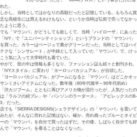
れた。
しかし、当時としてはかなりの高額だったと記憶している。もちろん貧
乏な高校生には買えるわけもない。というか当時は弘前で売ってなかっ
たように思う。
でも「マウンパ」がどうしても欲しくて、当時「ハイローザ」にあった
「IVY」で『ユニバーシティショップ』というブランドの「マウンパ」
を買った。カラーはベージュで裏がグリーンだった。当時としてはハイ
テクな「シンサレート」が中綿として入っていた「マウンパ」で、けっ
こう気に入って大学時代も着ていた。
やがて、世の中は情報も多くなり、ファッション誌も続々と創刊され、
「IVYスタイル」に変わり「ヨーロッパカジュアル」が台頭した。
「ヨーロッパカジュアル」がブームになると「マウンパ」はどこかオッ
サンくさいアイテムになった。数年後（80年代後半～90年代初め）
「渋カジブーム」とともに再びアメリカ物が流行ったが、人気だったの
は「ラルフの紺ブレ」や「バンソンのラーダース」「アビレックスのB-
3」だった。
店でも『SIERRA DESIGNS(シェラデザイン)』の「マウンパ」を置いて
みたが、そんなに売れた記憶はない。確か、売れ残ったブルーとネイビ
ーの「マウンパ」を自分で買ったはずだ。その後、しばらく自分でも好
んで「マウンパ」を着ることはなくなった。