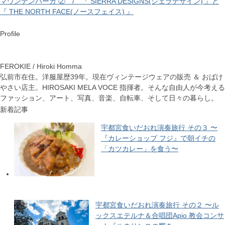
マウンテンパーカ ② / 『 SIERRA DESIGNS(シェラデザイン) 』と
『 THE NORTH FACE(ノースフェイス) 』
Profile
FEROKIE / Hiroki Homma
弘前市在住。洋服屋歴39年。現在ヴィンテージウェアの販売 ＆ おばけ
やさい店主。HIROSAKI MELA VOCE 指揮者。そんな自由人が今考える
ファッション、アート、写真、音楽、自転車、そして日々の暮らし。
新着記事
宇都宮食いだおれ演奏旅行 その３ 〜
『カレーショップ フジ』で朝イチの
「カツカレー」を食う〜
宇都宮食いだおれ演奏旅行 その２ 〜ル
ックスエテルナ＆合唱団Apio 教会コンサ