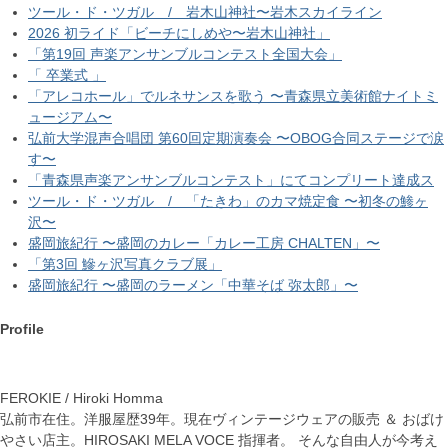
ツール・ド・ツガル / 岩木山神社〜岩木スカイライン
2026 初ライド「ビーチにしめや〜岩木山神社」
「第19回 声楽アンサンブルコンテスト全国大会」
「 卒業式 」
「アレコホール」でルネサンスを歌う 〜青森県立美術館ナイトミ
ュージアム〜
弘前大学混声合唱団 第60回定期演奏会 〜OBOG合同ステージで涙
す〜
「青森県声楽アンサンブルコンテスト」にてコンプリート達成ス
ツール・ド・ツガル / 「たきわ」のカマ焼定食 〜初冬の鯵ヶ
沢〜
盛岡旅紀行 〜盛岡のカレー「カレー工房 CHALTEN」〜
「第3回 鰺ヶ沢写真クラブ展」
盛岡旅紀行 〜盛岡のラーメン「中華そば 弥太郎」〜
Profile
FEROKIE / Hiroki Homma
弘前市在住。洋服屋歴39年。現在ヴィンテージウェアの販売 ＆ おばけ
やさい店主。HIROSAKI MELA VOCE 指揮者。 そんな自由人が今考え