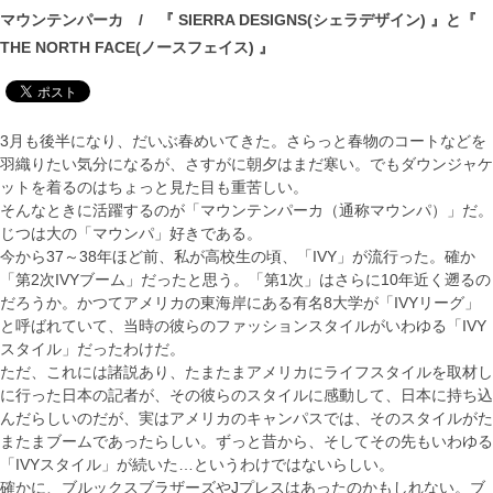
マウンテンパーカ / 『 SIERRA DESIGNS(シェラデザイン) 』と『
THE NORTH FACE(ノースフェイス) 』
3月も後半になり、だいぶ春めいてきた。さらっと春物のコートなどを
羽織りたい気分になるが、さすがに朝夕はまだ寒い。でもダウンジャケ
ットを着るのはちょっと見た目も重苦しい。
そんなときに活躍するのが「マウンテンパーカ（通称マウンパ）」だ。
じつは大の「マウンパ」好きである。
今から37～38年ほど前、私が高校生の頃、「IVY」が流行った。確か
「第2次IVYブーム」だったと思う。「第1次」はさらに10年近く遡るの
だろうか。かつてアメリカの東海岸にある有名8大学が「IVYリーグ」
と呼ばれていて、当時の彼らのファッションスタイルがいわゆる「IVY
スタイル」だったわけだ。
ただ、これには諸説あり、たまたまアメリカにライフスタイルを取材し
に行った日本の記者が、その彼らのスタイルに感動して、日本に持ち込
んだらしいのだが、実はアメリカのキャンパスでは、そのスタイルがた
またまブームであったらしい。ずっと昔から、そしてその先もいわゆる
「IVYスタイル」が続いた…というわけではないらしい。
確かに、ブルックスブラザーズやJプレスはあったのかもしれない。ブ