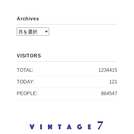
Archives
A
r
c
VISITORS
h
i
TOTAL:
1234415
v
TODAY:
121
e
PEOPLE:
864547
s