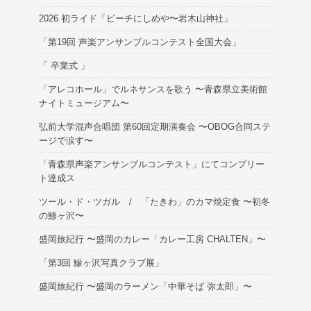
2026 初ライド「ビーチにしめや〜岩木山神社」
「第19回 声楽アンサンブルコンテスト全国大会」
「 卒業式 」
「アレコホール」でルネサンスを歌う 〜青森県立美術館
ナイトミュージアム〜
弘前大学混声合唱団 第60回定期演奏会 〜OBOG合同ステ
ージで涙す〜
「青森県声楽アンサンブルコンテスト」にてコンプリー
ト達成ス
ツール・ド・ツガル / 「たきわ」のカマ焼定食 〜初冬
の鯵ヶ沢〜
盛岡旅紀行 〜盛岡のカレー「カレー工房 CHALTEN」〜
「第3回 鰺ヶ沢写真クラブ展」
盛岡旅紀行 〜盛岡のラーメン「中華そば 弥太郎」〜