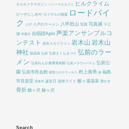
ヒルクライム
タルカメラマガジン
パノーマルカフェ
ロードバイ
ビーチにしめや
ロイヤルの激坂
ク
八甲田山
写真展
八戸のラーメン
写真
十三
八戸
声楽アンサンブルコ
合唱団Apio
湖
卒業式
岩木山
岩木山
ンテスト
岩木スカイライン
弘前のラー
神社
嶽温泉
弘前さくらまつり
弘前
メン
弘前公
弘前れんが倉庫美術館
弘前メラヴォーチェ
園
村上善男
弘前市民会館
福島
新型コロナウィルス
桜
酸ヶ湯温泉
市音楽堂
誕生日
追悼ライド
雪かき
花巻市
骨折
鯵ヶ沢
鰺ヶ沢
Search