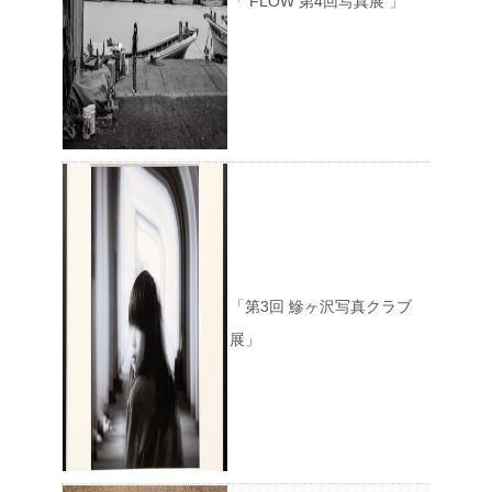
「 FLOW 第4回写真展 」
「第3回 鰺ヶ沢写真クラブ
展」