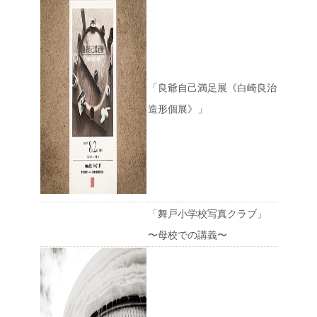
「良爺自己満足展《白崎良治
造形個展》」
「舞戸小学校写真クラブ」
〜母校での講義〜