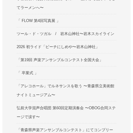
てラーメンへ〜
「 FLOW 第4回写真展 」
ツール・ド・ツガル / 岩木山神社〜岩木スカイライン
2026 初ライド「ビーチにしめや〜岩木山神社」
「第19回 声楽アンサンブルコンテスト全国大会」
「 卒業式 」
「アレコホール」でルネサンスを歌う 〜青森県立美術館
ナイトミュージアム〜
弘前大学混声合唱団 第60回定期演奏会 〜OBOG合同ステ
ージで涙す〜
「青森県声楽アンサンブルコンテスト」にてコンプリー