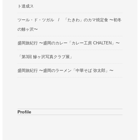
ト達成ス
ツール・ド・ツガル / 「たきわ」のカマ焼定食 〜初冬
の鯵ヶ沢〜
盛岡旅紀行 〜盛岡のカレー「カレー工房 CHALTEN」〜
「第3回 鰺ヶ沢写真クラブ展」
盛岡旅紀行 〜盛岡のラーメン「中華そば 弥太郎」〜
Profile