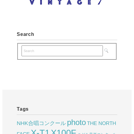
Search
Tags
photo
NHK合唱コンクール
THE NORTH
X-T1
X100F
FACE