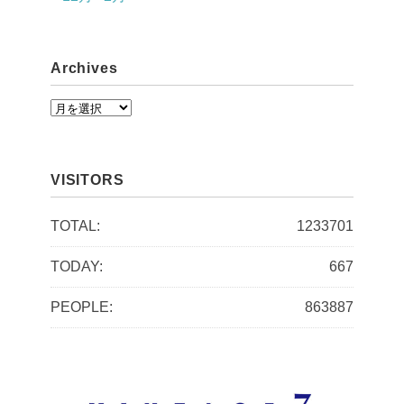
Archives
A
r
c
VISITORS
h
i
TOTAL:
1233701
v
TODAY:
667
e
s
PEOPLE:
863887