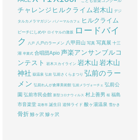
こども音楽コンクール
チャレンジヒルクライム岩木山
デジ
ヒルクライム
タルカメラマガジン
パノーマルカフェ
ロードバイ
ビーチにしめや
ロイヤルの激坂
ク
八甲田山
写真展
八戸のラーメン
写真
十三
八戸
声楽アンサンブルコ
合唱団Apio
湖
卒業式
岩木山
岩木山
ンテスト
岩木スカイライン
弘前のラー
神社
嶽温泉
弘前さくらまつり
弘前
メン
弘前公
弘前れんが倉庫美術館
弘前メラヴォーチェ
園
村上善男
弘前市民会館
福島
新型コロナウィルス
桜
酸ヶ湯温泉
市音楽堂
誕生日
追悼ライド
雪かき
花巻市
骨折
鯵ヶ沢
鰺ヶ沢